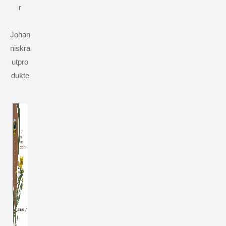
r
Johan
niskra
utpro
dukte