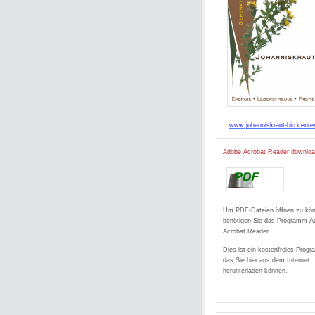
www.johanniskraut-bio.cente
Adobe Acrobat Reader downlo
Um PDF-Dateien öffnen zu kö
benötigen Sie das Programm A
Acrobat Reader.
Dies ist ein kostenfreies Prog
das Sie hier aus dem Internet
herunterladen können.