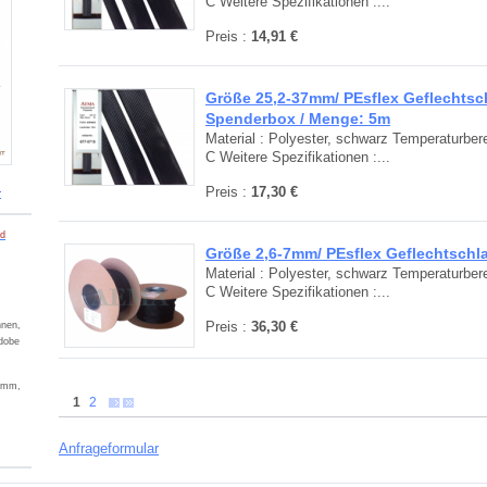
C Weitere Spezifikationen :...
Preis :
14,91 €
Größe 25,2-37mm/ PEsflex Geflechtsc
Spenderbox / Menge: 5m
Material : Polyester, schwarz Temperaturbere
C Weitere Spezifikationen :...
Preis :
17,30 €
r
ad
Größe 2,6-7mm/ PEsflex Geflechtschl
Material : Polyester, schwarz Temperaturbere
C Weitere Spezifikationen :...
Preis :
36,30 €
nnen,
dobe
ramm,
1
2
Anfrageformular