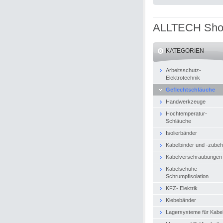
ALLTECH Sh
KATEGORIEN
Arbeitsschutz-
Elektrotechnik
Geflechtschläuche
Handwerkzeuge
Hochtemperatur-
Schläuche
Isolierbänder
Kabelbinder und -zubeh
Kabelverschraubungen
Kabelschuhe
Schrumpfisolation
KFZ- Elektrik
Klebebänder
Lagersysteme für Kabe