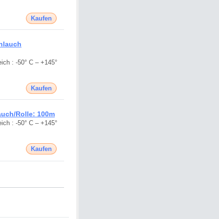
Kaufen
hlauch
ich : -50° C – +145°
Kaufen
auch/Rolle: 100m
ich : -50° C – +145°
Kaufen