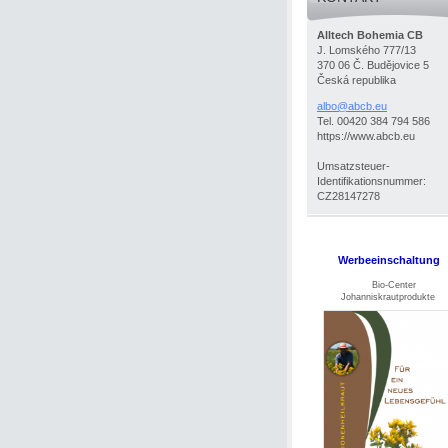
Alltech Bohemia CB
J. Lomského 777/13
370 06 Č. Budějovice 5
Česká republika
albo@abc
b.eu
Tel. 00420 384 794 586
https://www.abcb.eu
Umsatzsteuer-
Identifikationsnummer:
CZ28147278
Werbeeinschaltung
Bio-Center
Johanniskrautprodukte