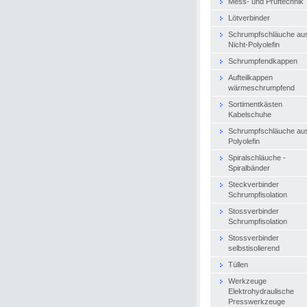
Mess- und Prüftechnik
Lötverbinder
Schrumpfschläuche au
Nicht-Polyolefin
Schrumpfendkappen
Aufteilkappen
wärmeschrumpfend
Sortimentkästen
Kabelschuhe
Schrumpfschläuche au
Polyolefin
Spiralschläuche -
Spiralbänder
Steckverbinder
Schrumpfisolation
Stossverbinder
Schrumpfisolation
Stossverbinder
selbstisolierend
Tüllen
Werkzeuge
Elektrohydraulische
Presswerkzeuge