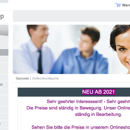
War
op
Startseite
|
Geflechtschläuche
ör
l