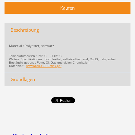
Beschreibung
Material : Polyester, schwarz
Temperaturbereich : -50° C – +145° C
Weitere Spezifikationen : hochflexibel, selbstverlöschend, RoHS, halogenfrei
Beständig gegen: : Fette, Öl, Gas und vielen Chemikalien.
Datenblatt :
www.abcb.eu/PEsflex.pdf
Grundlagen