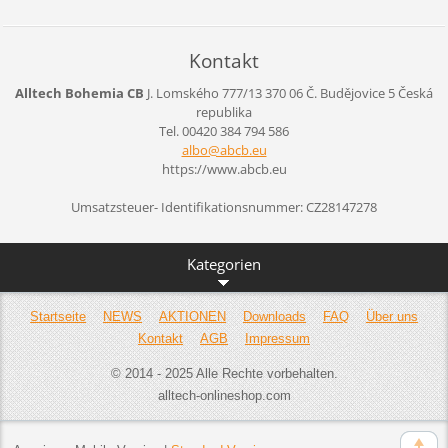
Kontakt
Alltech Bohemia CB
J. Lomského 777/13
370 06 Č. Budějovice 5
Česká
republika
Tel. 00420 384 794 586
albo@abc
b.eu
https://www.abcb.eu
Umsatzsteuer- Identifikationsnummer: CZ28147278
Kategorien
Startseite
NEWS
AKTIONEN
Downloads
FAQ
Über uns
Kontakt
AGB
Impressum
© 2014 - 2025 Alle Rechte vorbehalten.
alltech-onlineshop.com