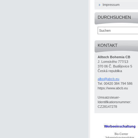
Impressum
DURCHSUCHEN
KONTAKT
Alltech Bohemia CB
J. Lomského 777/13
370 06 Č. Budějovice 5
Česká republika
albo@abc
b.eu
Tel. 00420 384 794 586
https://www.abcb.eu
Umsatzsteuer-
Identifikationsnummer:
CZ28147278
Werbeeinschaltung
Bio-Center
Johanniskrautprodukte