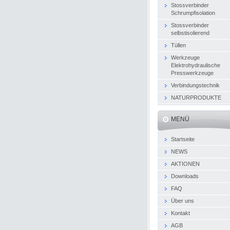
Stossverbinder
Schrumpfisolation
Stossverbinder
selbstisolierend
Tüllen
Werkzeuge
Elektrohydraulische
Presswerkzeuge
Verbindungstechnik
NATURPRODUKTE
MENÜ
Startseite
NEWS
AKTIONEN
Downloads
FAQ
Über uns
Kontakt
AGB