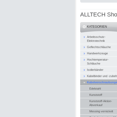
ALLTECH Sh
KATEGORIEN
Arbeitsschutz-
Elektrotechnik
Geflechtschläuche
Handwerkzeuge
Hochtemperatur-
Schläuche
Isolierbänder
Kabelbinder und -zubeh
Kabelverschraubung
Edelstahl
Kunststoff
Kunststoff-Aktion-
Abverkauf
Messing vernickelt