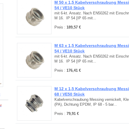
M 50 x 1,5 Kabelverschraubung Messin
54 / VE10 Stück
mit 6-kt. Ansatz. Nach EN50262 mit Einschni
M 16. IP 54 [IP 65 mit...
Preis :
189,57 €
M 63 x 1,5 Kabelverschraubung Messin
54 / VE10 Stück
mit 6-kt. Ansatz. Nach EN50262 mit Einschni
M 16. IP 54 [IP 65 mit...
Preis :
176,41 €
M 12 x 1,5 Kabelverschraubung Messin
68 / VE50 Stück
r
Kabelverschraubung Messing vernickelt, Kl
(PA), Dichtung EPDM, IP 68 - 5 bar...
ad
Preis :
79,91 €