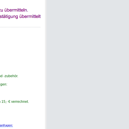
d -zubehör.
ngen:
15,- € verrechnet.
 anfragen: