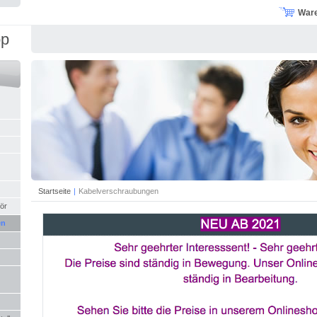
War
op
Startseite
|
Kabelverschraubungen
ör
en