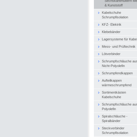
Sechskantmuttern Met
& Kunststoff
Kabelschuhe
Schrumpfisolation
KFZ- Elektrik
Klebebänder
Lagersysteme für Kabe
Mess- und Prüftechnik
Lötverbinder
Schrumpfschläuche au
Nicht-Polyolefin
Schrumpfendkappen
Aufteilkappen
wärmeschrumpfend
Sortimentkästen
Kabelschuhe
Schrumpfschläuche au
Polyolefin
Spiralschläuche -
Spiralbänder
Steckverbinder
Schrumpfisolation