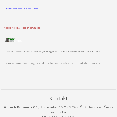
www.johanniskraut-bio.center
Adobe Acrobat Reader download
Um PDF-Dateien öffnen zu können, benötigen Sie das Programm Adobe Acrobat Reader.
Dies ist ein kostenfreies Programm, das Sie hier aus dem Internet herunterladen können.
Kontakt
Alltech Bohemia CB
J. Lomského 777/13
370 06 Č. Budějovice 5
Česká
republika
Tel. 00420 384 794 586