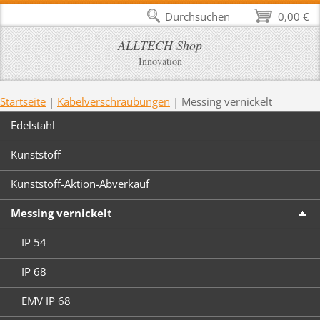
Durchsuchen
0,00 €
ALLTECH Shop
Innovation
Startseite
|
Kabelverschraubungen
|
Messing vernickelt
Edelstahl
Kunststoff
Kunststoff-Aktion-Abverkauf
Messing vernickelt
IP 54
IP 68
EMV IP 68