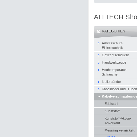
ALLTECH Sh
KATEGORIEN
Arbeitsschutz-
Elektrotechnik
Geflechtschläuche
Handwerkzeuge
Hochtemperatur-
Schläuche
Isolierbänder
Kabelbinder und -zubeh
Kabelverschraubung
Edelstahl
Kunststoff
Kunststoff-Aktion-
Abverkauf
Messing vernickelt