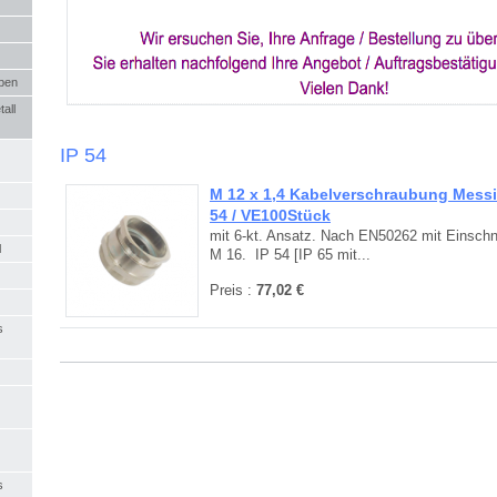
ben
all
IP 54
M 12 x 1,4 Kabelverschraubung Messin
54 / VE100Stück
mit 6-kt. Ansatz. Nach EN50262 mit Einschni
l
M 16. IP 54 [IP 65 mit...
Preis :
77,02 €
s
s