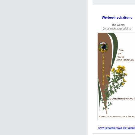
Werbeeinschaltung
Bio-Center
Johanniskrautprodukte
www.johanniskraut-bio.cente