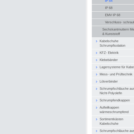
IP 54
IP 68
EMV IP 68
Verschluss- schrau
Sechskantmuttern Met
& Kunststoff
Kabelschuhe
Schrumpfisolation
KFZ- Elektrik
Klebebänder
Lagersysteme für Kabe
Mess- und Prüftechnik
Lötverbinder
Schrumpfschläuche au
Nicht-Polyolefin
Schrumpfendkappen
Aufteilkappen
wärmeschrumpfend
Sortimentkästen
Kabelschuhe
Schrumpfschläuche au