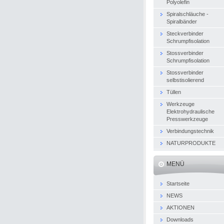
Polyolefin
Spiralschläuche -
Spiralbänder
Steckverbinder
Schrumpfisolation
Stossverbinder
Schrumpfisolation
Stossverbinder
selbstisolierend
Tüllen
Werkzeuge
Elektrohydraulische
Presswerkzeuge
Verbindungstechnik
NATURPRODUKTE
MENÜ
Startseite
NEWS
AKTIONEN
Downloads