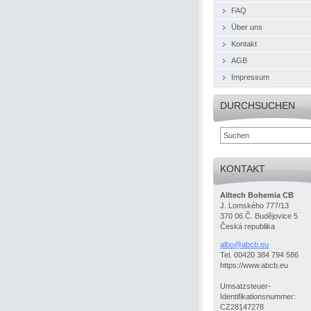
FAQ
Über uns
Kontakt
AGB
Impressum
DURCHSUCHEN
KONTAKT
Alltech Bohemia CB
J. Lomského 777/13
370 06 Č. Budějovice 5
Česká republika
albo@abc
b.eu
Tel. 00420 384 794 586
https://www.abcb.eu
Umsatzsteuer-
Identifikationsnummer:
CZ28147278