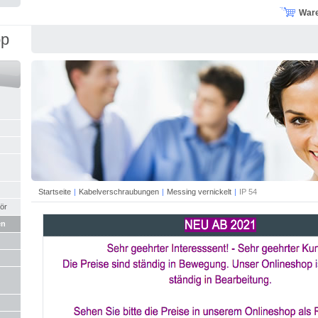
War
op
Startseite
|
Kabelverschraubungen
|
Messing vernickelt
|
IP 54
ör
en