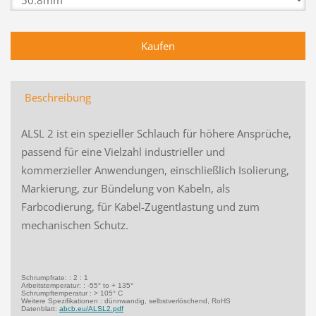
Beschreibung
ALSL 2 ist ein spezieller Schlauch für höhere Ansprüche,
passend für eine Vielzahl industrieller und
kommerzieller Anwendungen, einschließlich Isolierung,
Markierung, zur Bündelung von Kabeln, als
Farbcodierung, für Kabel-Zugentlastung und zum
mechanischen Schutz.
Schrumpfrate: : 2 : 1
Arbeitstemperatur: : -55° to + 135°
Schrumpftemperatur : > 105° C
Weitere Spezifikationen : dünnwandig, selbstverlöschend, RoHS
Datenblatt:
abcb.eu/ALSL2.pdf