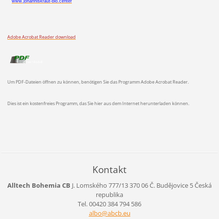
www.johanniskraut-bio.center
Adobe Acrobat Reader download
Um PDF-Dateien öffnen zu können, benötigen Sie das Programm Adobe Acrobat Reader.
Dies ist ein kostenfreies Programm, das Sie hier aus dem Internet herunterladen können.
Kontakt
Alltech Bohemia CB
J. Lomského 777/13
370 06 Č. Budějovice 5
Česká
republika
Tel. 00420 384 794 586
albo@abc
b.eu