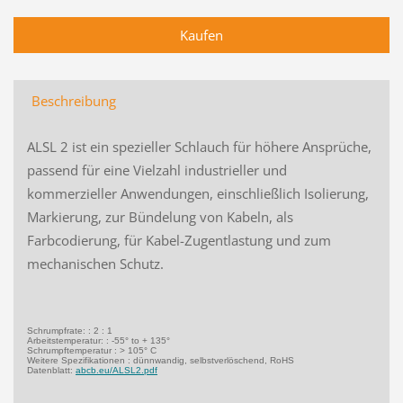
Beschreibung
ALSL 2 ist ein spezieller Schlauch für höhere Ansprüche,
passend für eine Vielzahl industrieller und
kommerzieller Anwendungen, einschließlich Isolierung,
Markierung, zur Bündelung von Kabeln, als
Farbcodierung, für Kabel-Zugentlastung und zum
mechanischen Schutz.
Schrumpfrate: : 2 : 1
Arbeitstemperatur: : -55° to + 135°
Schrumpftemperatur : > 105° C
Weitere Spezifikationen : dünnwandig, selbstverlöschend, RoHS
Datenblatt:
abcb.eu/ALSL2.pdf