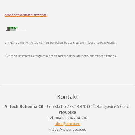
Adobe Acrobat Reader download
Um PDF-Dateien öffnen zu können, benötigen Sie das Programm Adobe Acrobat Reader.
Dies ist ein kostenfreies Programm, das Sie hier aus dem Internet herunterladen können.
Kontakt
Alltech Bohemia CB
J. Lomského 777/13
370 06 Č. Budějovice 5
Česká
republika
Tel. 00420 384 794 586
albo@abc
b.eu
https://www.abcb.eu