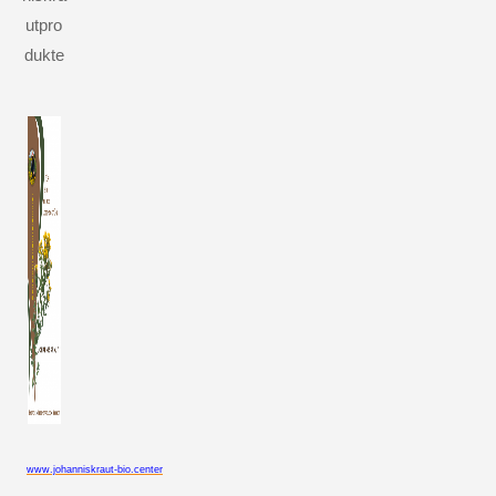
utpro
dukte
www.johanniskraut-bio.center