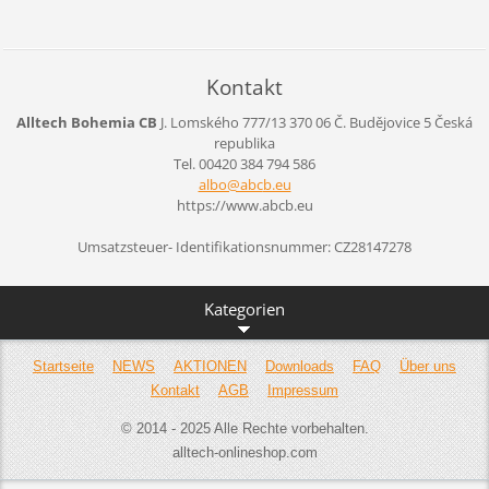
Kontakt
Alltech Bohemia CB
J. Lomského 777/13
370 06 Č. Budějovice 5
Česká
republika
Tel. 00420 384 794 586
albo@abc
b.eu
https://www.abcb.eu
Umsatzsteuer- Identifikationsnummer: CZ28147278
Kategorien
Startseite
NEWS
AKTIONEN
Downloads
FAQ
Über uns
Kontakt
AGB
Impressum
© 2014 - 2025 Alle Rechte vorbehalten.
alltech-onlineshop.com