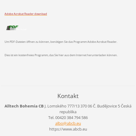
Adobe Acrobat Reader download
Um PDF-Dateien öffnen zu können, benötigen Sie das Programm Adobe Acrobat Reader.
Dies ist ein kostenfreies Programm, das Sie hier aus dem Internet herunterladen können.
Kontakt
Alltech Bohemia CB
J. Lomského 777/13
370 06 Č. Budějovice 5
Česká
republika
Tel. 00420 384 794 586
albo@abc
b.eu
https://www.abcb.eu