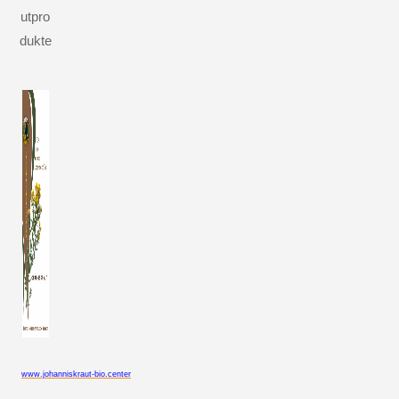
utpro
dukte
www.johanniskraut-bio.center