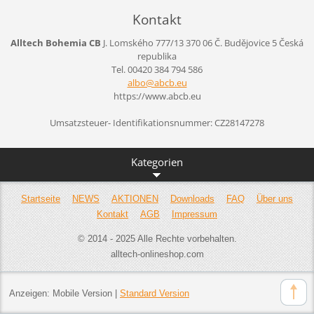
Kontakt
Alltech Bohemia CB
J. Lomského 777/13
370 06 Č. Budějovice 5
Česká
republika
Tel. 00420 384 794 586
albo@abc
b.eu
https://www.abcb.eu
Umsatzsteuer- Identifikationsnummer: CZ28147278
Kategorien
Startseite
NEWS
AKTIONEN
Downloads
FAQ
Über uns
Kontakt
AGB
Impressum
© 2014 - 2025 Alle Rechte vorbehalten.
alltech-onlineshop.com
Anzeigen:
Mobile Version
|
Standard Version