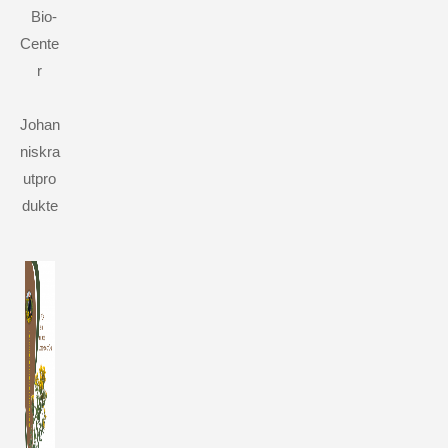
Bio-
Cente
r
Johan
niskra
utpro
dukte