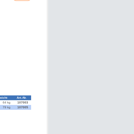
wicht
Art.-Nr.
64 kg
107003
79 kg
107005