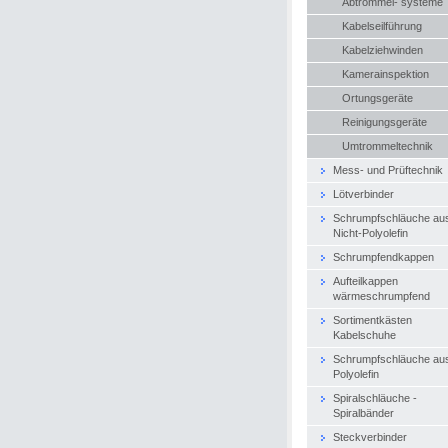
Abtrommel- systeme
Kabelseilführung
Kabelziehwinden
Kamerainspektion
Ortungsgeräte
Reinigungsgeräte
Umtrommeltechnik
Mess- und Prüftechnik
Lötverbinder
Schrumpfschläuche au
Nicht-Polyolefin
Schrumpfendkappen
Aufteilkappen
wärmeschrumpfend
Sortimentkästen
Kabelschuhe
Schrumpfschläuche au
Polyolefin
Spiralschläuche -
Spiralbänder
Steckverbinder