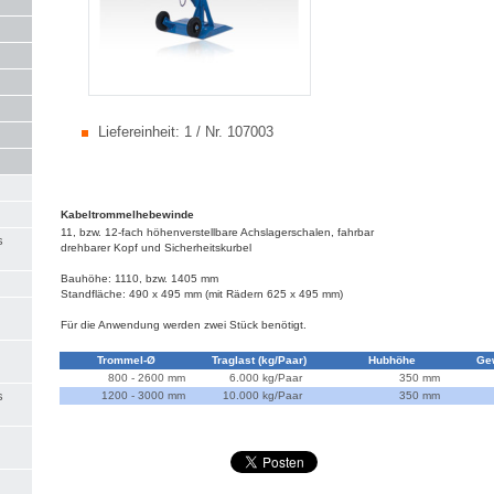
Liefereinheit:
1 / Nr. 107003
Kabeltrommelhebewinde
11, bzw. 12-fach höhenverstellbare Achslagerschalen, fahrbar
s
drehbarer Kopf und Sicherheitskurbel
Bauhöhe: 1110, bzw. 1405 mm
Standfläche: 490 x 495 mm (mit Rädern 625 x 495 mm)
Für die Anwendung werden zwei Stück benötigt.
Trommel-Ø
Traglast (kg/Paar)
Hubhöhe
Ge
800 - 2600 mm
6.000 kg/Paar
350 mm
s
1200 - 3000 mm
10.000 kg/Paar
350 mm