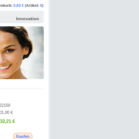
enkorb:
0,00 €
(Artikel:
0
)
Innovation
22150
01,00 €
332,21 €
Kaufen