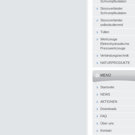
Schrumpfisolation
Stossverbinder
Schrumpfisolation
Stossverbinder
selbstisolierend
Tüllen
Werkzeuge
Elektrohydraulische
Presswerkzeuge
Verbindungstechnik
NATURPRODUKTE
MENÜ
Startseite
NEWS
AKTIONEN
Downloads
FAQ
Über uns
Kontakt