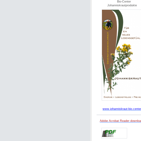
Bio-Center
Johanniskrautprodukte
www.johanniskraut-bio.cente
Adobe Acrobat Reader downlo