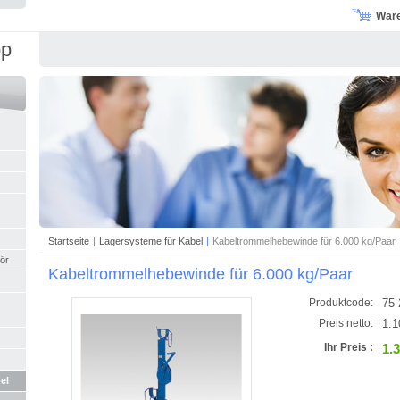
War
op
Startseite
|
Lagersysteme für Kabel
|
Kabeltrommelhebewinde für 6.000 kg/Paar
ör
Kabeltrommelhebewinde für 6.000 kg/Paar
75 
Produktcode:
1.1
Preis netto:
1.
Ihr Preis :
el