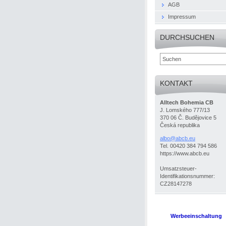
AGB
Impressum
DURCHSUCHEN
KONTAKT
Alltech Bohemia CB
J. Lomského 777/13
370 06 Č. Budějovice 5
Česká republika
albo@abc
b.eu
Tel. 00420 384 794 586
https://www.abcb.eu
Umsatzsteuer-
Identifikationsnummer:
CZ28147278
Werbeeinschaltung