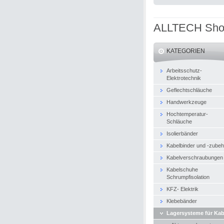
ALLTECH Sh
KATEGORIEN
Arbeitsschutz-
Elektrotechnik
Geflechtschläuche
Handwerkzeuge
Hochtemperatur-
Schläuche
Isolierbänder
Kabelbinder und -zubeh
Kabelverschraubungen
Kabelschuhe
Schrumpfisolation
KFZ- Elektrik
Klebebänder
Lagersysteme für Kab