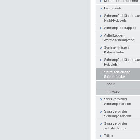
Mess- und Prüftechnik
Lötverbinder
Schrumpfschläuche au
Nicht-Polyolefin
Schrumpfendkappen
Aufteilkappen
wärmeschrumpfend
Sortimentkästen
Kabelschuhe
Schrumpfschläuche au
Polyolefin
Spiralschläuche -
Spiralbänder
natur
schwarz
Steckverbinder
Schrumpfisolation
Stossverbinder
Schrumpfisolation
Stossverbinder
selbstisolierend
Tüllen