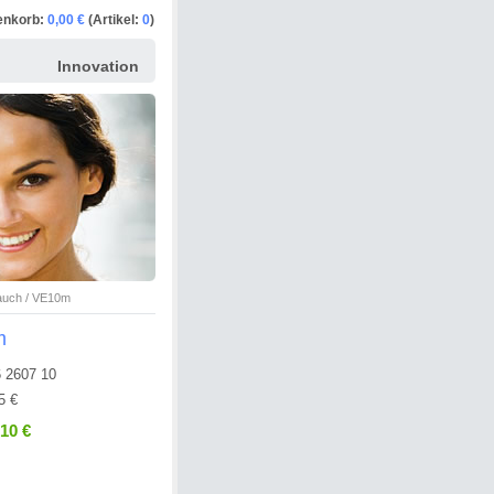
enkorb:
0,00 €
(Artikel:
0
)
Innovation
auch / VE10m
m
 2607 10
5 €
,10 €