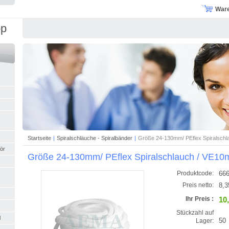
War
op
Startseite
|
Spiralschläuche - Spiralbänder
|
Größe 24-130mm/ PEflex Spiralschl
ör
Größe 24-130mm/ PEflex Spiralschlauch / VE10
666
Produktcode:
8,3
Preis netto:
10
Ihr Preis :
Stückzahl auf
l
50
Lager: