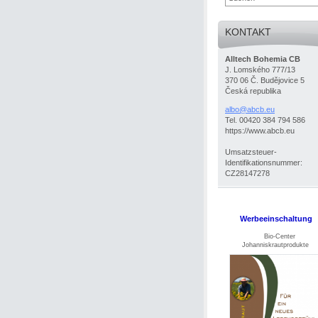
KONTAKT
Alltech Bohemia CB
J. Lomského 777/13
370 06 Č. Budějovice 5
Česká republika
albo@abc
b.eu
Tel. 00420 384 794 586
https://www.abcb.eu
Umsatzsteuer-
Identifikationsnummer:
CZ28147278
Werbeeinschaltung
Bio-Center
Johanniskrautprodukte