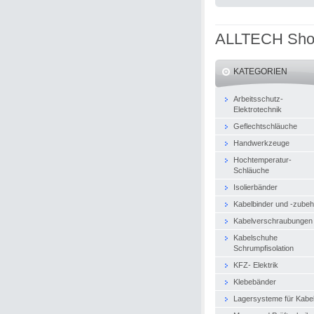
ALLTECH Sh
KATEGORIEN
Arbeitsschutz-
Elektrotechnik
Geflechtschläuche
Handwerkzeuge
Hochtemperatur-
Schläuche
Isolierbänder
Kabelbinder und -zubeh
Kabelverschraubungen
Kabelschuhe
Schrumpfisolation
KFZ- Elektrik
Klebebänder
Lagersysteme für Kabe