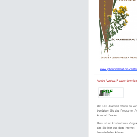
www.johanniskraut-bio.cente
Adobe Acrobat Reader downlo
Um PDF-Dateien öffnen zu kö
benötigen Sie das Programm A
Acrobat Reader.
Dies ist ein kostenfreies Prog
das Sie hier aus dem Internet
herunterladen können.