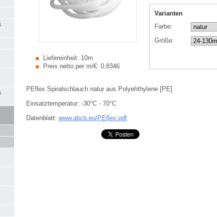
Varianten
s
Farbe:
Größe:
Liefereinheit:
10m
Preis netto per m/€:
0,8346
PEflex Spiralschlauch natur aus Polyehthylene [PE]
s
Einsatztemperatur: -30°C - 70°C
Datenblatt:
www.abcb.eu/PEflex.pdf