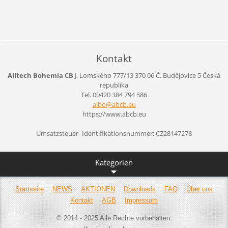
Kontakt
Alltech Bohemia CB
J. Lomského 777/13
370 06 Č. Budějovice 5
Česká
republika
Tel. 00420 384 794 586
albo@abc
b.eu
https://www.abcb.eu
Umsatzsteuer- Identifikationsnummer: CZ28147278
Kategorien
Startseite
NEWS
AKTIONEN
Downloads
FAQ
Über uns
Kontakt
AGB
Impressum
© 2014 - 2025 Alle Rechte vorbehalten.