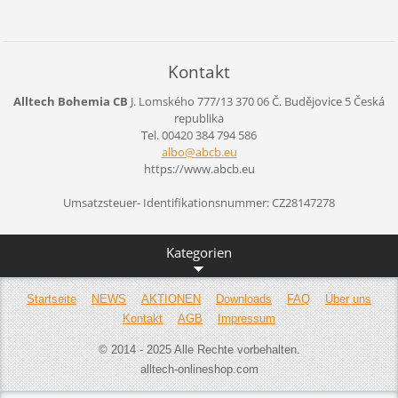
Kontakt
Alltech Bohemia CB
J. Lomského 777/13
370 06 Č. Budějovice 5
Česká
republika
Tel. 00420 384 794 586
albo@abc
b.eu
https://www.abcb.eu
Umsatzsteuer- Identifikationsnummer: CZ28147278
Kategorien
Startseite
NEWS
AKTIONEN
Downloads
FAQ
Über uns
Kontakt
AGB
Impressum
© 2014 - 2025 Alle Rechte vorbehalten.
alltech-onlineshop.com