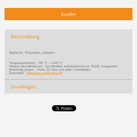
Beschreibung
Material : Polyester, schwarz
Temperaturbereich : -50° C – +145° C
Weitere Spezifikationen : hochflexibel, selbstverlöschend, RoHS, halogenfrei
Beständig gegen: : Fette, Öl, Gas und vielen Chemikalien.
Datenblatt :
www.abcb.eu/PEsflex.pdf
Grundlagen