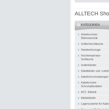
ALLTECH Sh
KATEGORIEN
Arbeitsschutz-
Elektrotechnik
Geflechtschläuche
Handwerkzeuge
Hochtemperatur-
Schläuche
Isolierbänder
Kabelbinder und -zubeh
Kabelverschraubungen
Kabelschuhe
Schrumpfisolation
KFZ- Elektrik
Klebebänder
Lagersysteme für Kabe