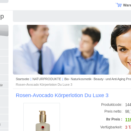
War
op
Startseite
|
NATURPRODUKTE
|
Bio- Naturkosmetik- Beauty- und Anti Aging Pr
Rosen-Avocado Körperlotion Du Luxe 3
ör
Rosen-Avocado Körperlotion Du Luxe 3
144
Produktcode:
98,
Preis netto:
11
Ihr Preis :
l
3 T
Verfügbarkeit: