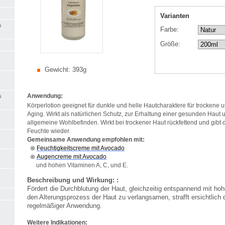
Varianten
s
Farbe:
Größe:
Gewicht:
393g
Anwendung:
s
Körperlotion geeignet für dunkle und helle Hautcharaktere für trockene un
Aging. Wirkt als natürlichen Schutz, zur Erhaltung einer gesunden Haut 
allgemeine Wohlbefinden. Wirkt bei trockener Haut rückfettend und gibt d
Feuchte wieder.
Gemeinsame Anwendung empfohlen mit:
⊗
Feuchtigkeitscreme mit Avocado
⊗
Augencreme mit Avocado
und hohen Vitaminen A, C, und E.
Beschreibung und Wirkung: :
Fördert die Durchblutung der Haut, gleichzeitig entspannend mit hohe
den Alterungsprozess der Haut zu verlangsamen, strafft ersichtlich 
regelmäßiger Anwendung.
Weitere Indikationen: