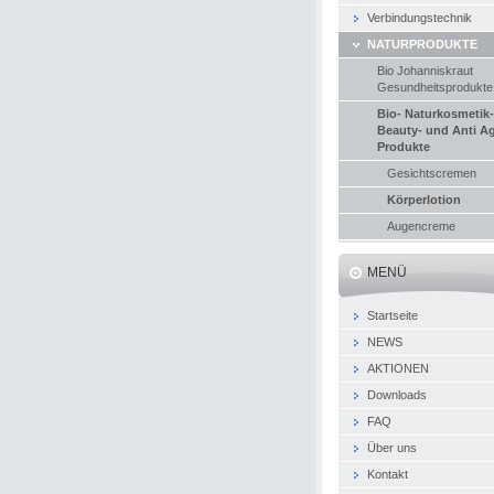
Verbindungstechnik
NATURPRODUKTE
Bio Johanniskraut
Gesundheitsprodukte
Bio- Naturkosmetik-
Beauty- und Anti A
Produkte
Gesichtscremen
Körperlotion
Augencreme
MENÜ
Startseite
NEWS
AKTIONEN
Downloads
FAQ
Über uns
Kontakt