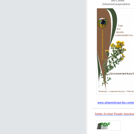
Bio-Center
Johanniskrautprodukte
www.johanniskraut-bio.cente
Adobe Acrobat Reader downlo