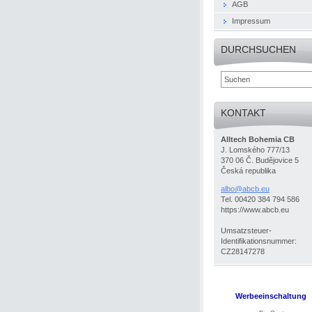
AGB
Impressum
DURCHSUCHEN
KONTAKT
Alltech Bohemia CB
J. Lomského 777/13
370 06 Č. Budějovice 5
Česká republika
albo@abc
b.eu
Tel. 00420 384 794 586
https://www.abcb.eu
Umsatzsteuer-
Identifikationsnummer:
CZ28147278
Werbeeinschaltung