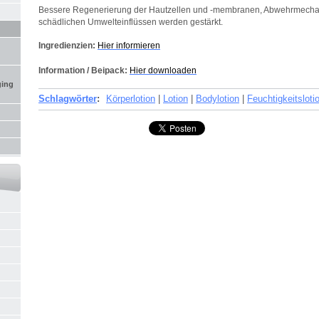
Bessere Regenerierung der Hautzellen und -membranen, Abwehrmech
schädlichen Umwelteinflüssen werden gestärkt.
Ingredienzien:
Hier informieren
Information / Beipack:
Hier downloaden
ging
Schlagwörter
:
Körperlotion
|
Lotion
|
Bodylotion
|
Feuchtigkeitsloti