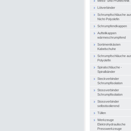
Mess- und Prüftechnik
Lötverbinder
Schrumpfschläuche au
Nicht-Polyolefin
Schrumpfendkappen
Aufteilkappen
wärmeschrumpfend
Sortimentkästen
Kabelschuhe
Schrumpfschläuche au
Polyolefin
Spiralschläuche -
Spiralbänder
Steckverbinder
Schrumpfisolation
Stossverbinder
Schrumpfisolation
Stossverbinder
selbstisolierend
Tüllen
Werkzeuge
Elektrohydraulische
Presswerkzeuge