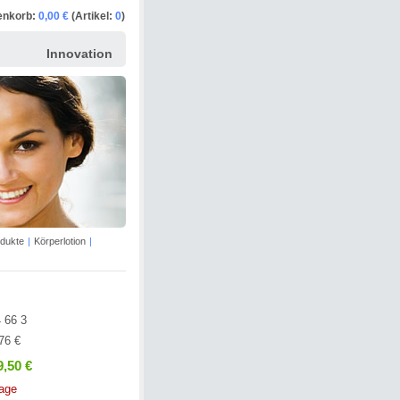
enkorb:
0,00 €
(Artikel:
0
)
Innovation
odukte
|
Körperlotion
|
 66 3
76 €
9,50 €
age