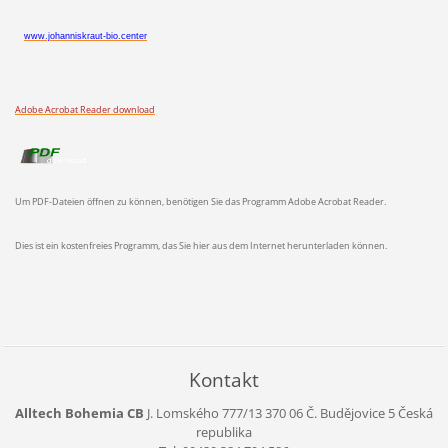
www.johanniskraut-bio.center
Adobe Acrobat Reader download
Um PDF-Dateien öffnen zu können, benötigen Sie das Programm Adobe Acrobat Reader.
Dies ist ein kostenfreies Programm, das Sie hier aus dem Internet herunterladen können.
Kontakt
Alltech Bohemia CB
J. Lomského 777/13
370 06 Č. Budějovice 5
Česká
republika