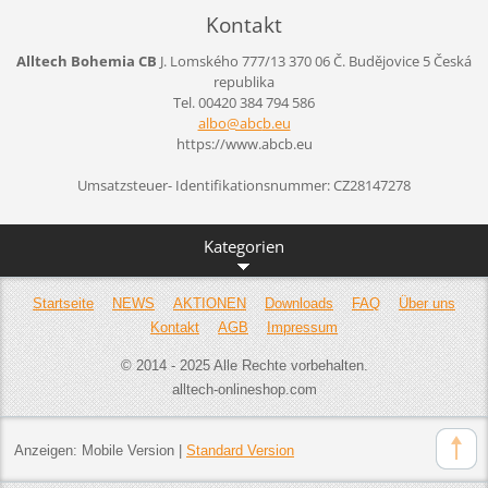
Kontakt
Alltech Bohemia CB
J. Lomského 777/13
370 06 Č. Budějovice 5
Česká
republika
Tel. 00420 384 794 586
albo@abc
b.eu
https://www.abcb.eu
Umsatzsteuer- Identifikationsnummer: CZ28147278
Kategorien
Startseite
NEWS
AKTIONEN
Downloads
FAQ
Über uns
Kontakt
AGB
Impressum
© 2014 - 2025 Alle Rechte vorbehalten.
alltech-onlineshop.com
Anzeigen:
Mobile Version
|
Standard Version