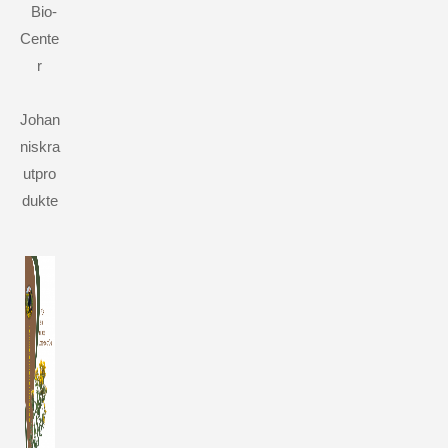
Bio-
Cente
r
Johan
niskra
utpro
dukte