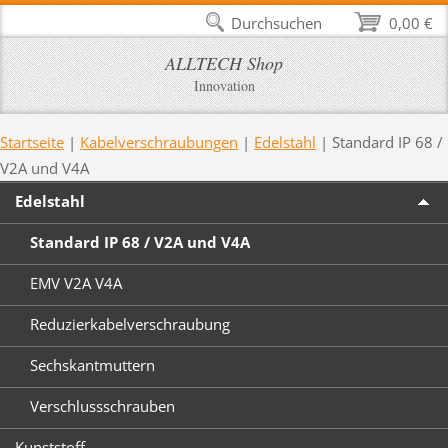
Durchsuchen
0,00 €
ALLTECH Shop
Innovation
Startseite
|
Kabelverschraubungen
|
Edelstahl
|
Standard IP 68 /
V2A und V4A
Edelstahl
Standard IP 68 / V2A und V4A
EMV V2A V4A
Reduzierkabelverschraubung
Sechskantmuttern
Verschlussschrauben
Kunststoff