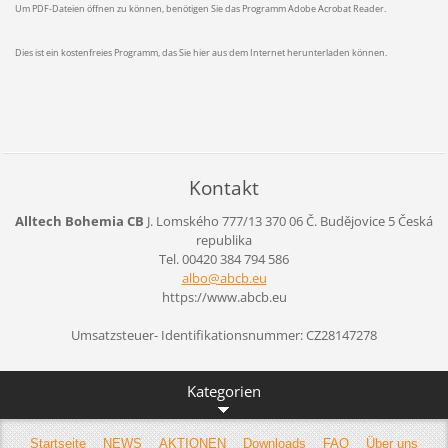
Um PDF-Dateien öffnen zu können, benötigen Sie das Programm Adobe Acrobat Reader.
Dies ist ein kostenfreies Programm, das Sie hier aus dem Internet herunterladen können.
Kontakt
Alltech Bohemia CB
J. Lomského 777/13
370 06 Č. Budějovice 5
Česká
republika
Tel. 00420 384 794 586
albo@abc
b.eu
https://www.abcb.eu
Umsatzsteuer- Identifikationsnummer: CZ28147278
Kategorien
Startseite
NEWS
AKTIONEN
Downloads
FAQ
Über uns