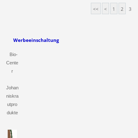
<<
<
1
2
3
Werbeeinschaltung
Bio-
Cente
r
Johan
niskra
utpro
dukte