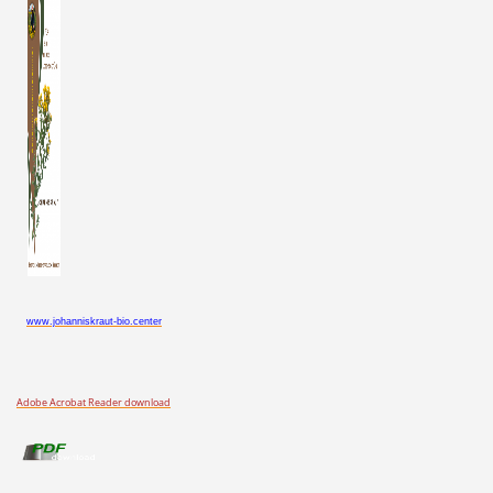
www.johanniskraut-bio.center
Adobe Acrobat Reader download