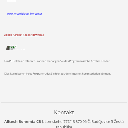
www.johanniskraut-bio.center
Adobe Acrobat Reader download
Um PDF-Dateien öffnen zu können, benötigen Sie das Programm Adobe Acrobat Reader.
Dies ist ein kostenfreies Programm, das Sie hier aus dem Internet herunterladen können.
Kontakt
Alltech Bohemia CB
J. Lomského 777/13
370 06 Č. Budějovice 5
Česká
republika