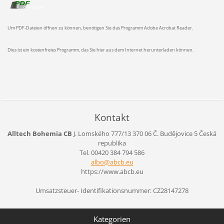
Um PDF-Dateien öffnen zu können, benötigen Sie das Programm Adobe Acrobat Reader.
Dies ist ein kostenfreies Programm, das Sie hier aus dem Internet herunterladen können.
Kontakt
Alltech Bohemia CB
J. Lomského 777/13
370 06 Č. Budějovice 5
Česká
republika
Tel. 00420 384 794 586
albo@abc
b.eu
https://www.abcb.eu
Umsatzsteuer- Identifikationsnummer: CZ28147278
Kategorien