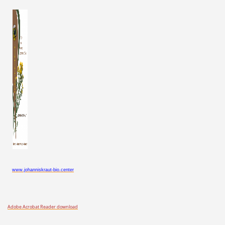
www.johanniskraut-bio.center
Adobe Acrobat Reader download