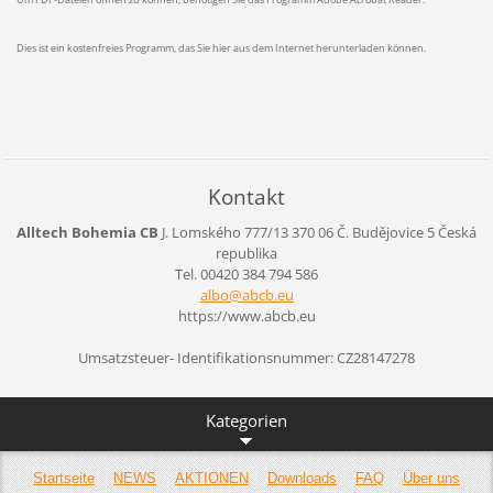
Dies ist ein kostenfreies Programm, das Sie hier aus dem Internet herunterladen können.
Kontakt
Alltech Bohemia CB
J. Lomského 777/13
370 06 Č. Budějovice 5
Česká
republika
Tel. 00420 384 794 586
albo@abc
b.eu
https://www.abcb.eu
Umsatzsteuer- Identifikationsnummer: CZ28147278
Kategorien
Startseite
NEWS
AKTIONEN
Downloads
FAQ
Über uns