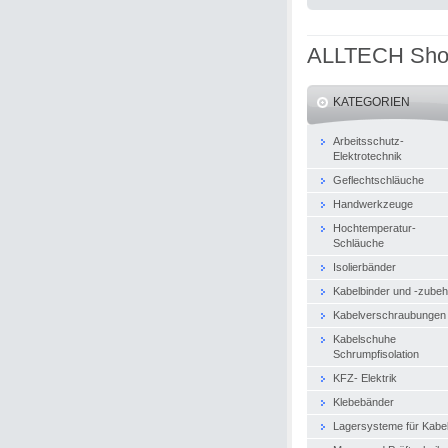
ALLTECH Sh
KATEGORIEN
Arbeitsschutz-
Elektrotechnik
Geflechtschläuche
Handwerkzeuge
Hochtemperatur-
Schläuche
Isolierbänder
Kabelbinder und -zubeh
Kabelverschraubungen
Kabelschuhe
Schrumpfisolation
KFZ- Elektrik
Klebebänder
Lagersysteme für Kabe