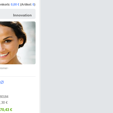
enkorb:
0,00 €
(Artikel:
0
)
Innovation
stomer-
 Ø
80184
,30 €
170,43 €