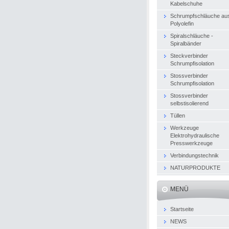
Kabelschuhe
Schrumpfschläuche au
Polyolefin
Spiralschläuche -
Spiralbänder
Steckverbinder
Schrumpfisolation
Stossverbinder
Schrumpfisolation
Stossverbinder
selbstisolierend
Tüllen
Werkzeuge
Elektrohydraulische
Presswerkzeuge
Verbindungstechnik
NATURPRODUKTE
MENÜ
Startseite
NEWS