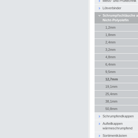
Mess- und Prüftechnik
Lötverbinder
Schrumpfschläuche 
Nicht-Polyolefin
1,2mm
1,8mm
2,4mm
3,2mm
4,8mm
6,4mm
9,5mm
12,7mm
19,1mm
25,4mm
38,1mm
50,8mm
Schrumpfendkappen
Aufteilkappen
wärmeschrumpfend
Sortimentkästen