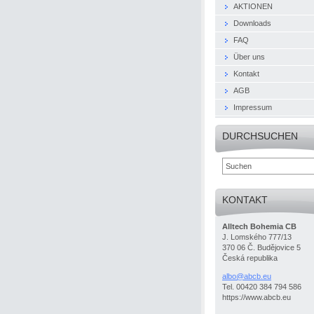
AKTIONEN
Downloads
FAQ
Über uns
Kontakt
AGB
Impressum
DURCHSUCHEN
KONTAKT
Alltech Bohemia CB
J. Lomského 777/13
370 06 Č. Budějovice 5
Česká republika
albo@abc
b.eu
Tel. 00420 384 794 586
https://www.abcb.eu