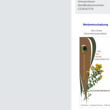
Umsatzsteuer-
Identifikationsnummer:
CZ28147278
Werbeeinschaltung
Bio-Center
Johanniskrautprodukte