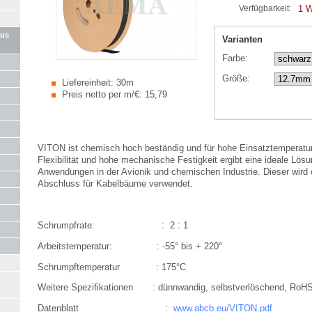
1 
Verfügbarkeit:
aus
Varianten
Farbe:
Größe:
Liefereinheit:
30m
Preis netto per m/€:
15,79
VITON ist chemisch hoch beständig und für hohe Einsatztemperatur
Flexibilität und hohe mechanische Festigkeit ergibt eine ideale Lös
Anwendungen in der Avionik und chemischen Industrie. Dieser wird o
Abschluss für Kabelbäume verwendet.
Schrumpfrate: : 2 : 1
Arbeitstemperatur: : -55° bis + 220°
Schrumpftemperatur : 175°C
Weitere Spezifikationen : dünnwandig, selbstverlöschend, RoH
Datenblatt :
www.abcb.eu/VITON.pdf