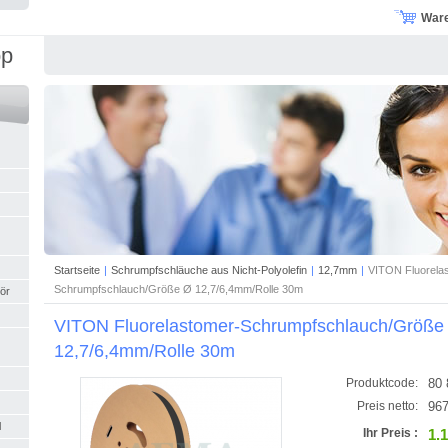
War
op
Startseite
|
Schrumpfschläuche aus Nicht-Polyolefin
|
12,7mm
|
VITON Fluorela
Schrumpfschlauch/Größe Ø 12,7/6,4mm/Rolle 30m
ör
VITON Fluorelastomer-Schrumpfschlauch/Größe
12,7/6,4mm/Rolle 30m
80 
Produktcode:
967
Preis netto:
l
1.
Ihr Preis :