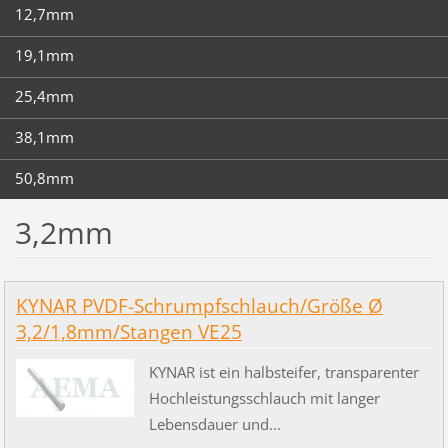
12,7mm
19,1mm
25,4mm
38,1mm
50,8mm
3,2mm
KYNAR PVDF-Schrumpfschlauch/Größe Ø
3,2/1,8mm/Stangen VE25
KYNAR ist ein halbsteifer, transparenter
Hochleistungsschlauch mit langer
Lebensdauer und...