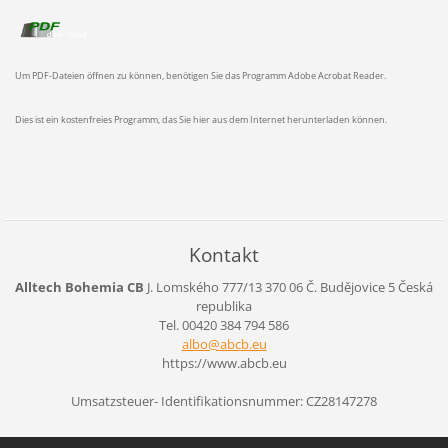
Um PDF-Dateien öffnen zu können, benötigen Sie das Programm Adobe Acrobat Reader.
Dies ist ein kostenfreies Programm, das Sie hier aus dem Internet herunterladen können.
Kontakt
Alltech Bohemia CB
J. Lomského 777/13
370 06 Č. Budějovice 5
Česká
republika
Tel. 00420 384 794 586
albo@abc
b.eu
https://www.abcb.eu
Umsatzsteuer- Identifikationsnummer: CZ28147278