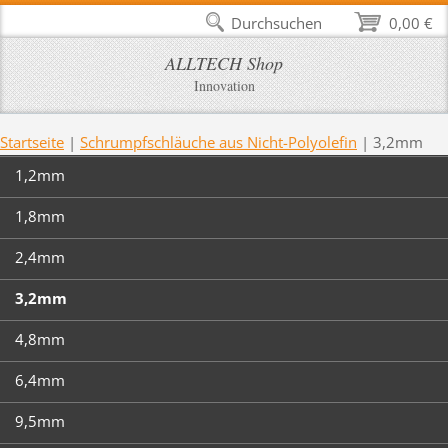
Durchsuchen
0,00 €
ALLTECH Shop
Innovation
Startseite
|
Schrumpfschläuche aus Nicht-Polyolefin
|
3,2mm
1,2mm
1,8mm
2,4mm
3,2mm
4,8mm
6,4mm
9,5mm