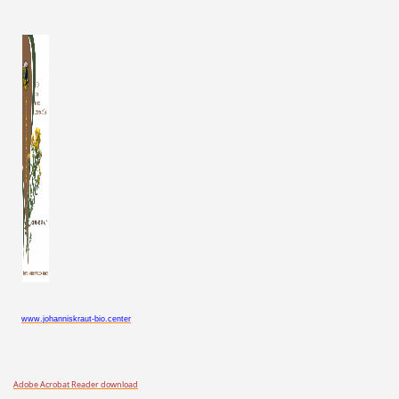
www.johanniskraut-bio.center
Adobe Acrobat Reader download