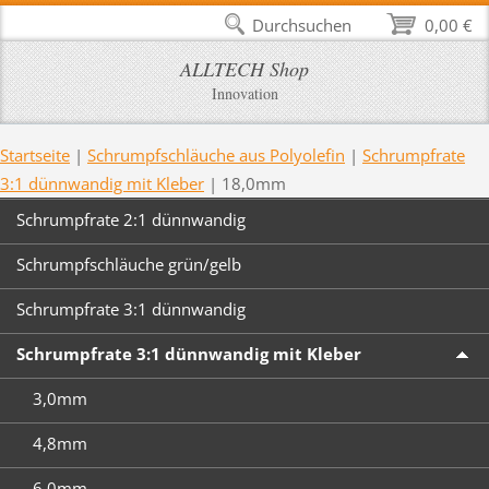
Durchsuchen
0,00 €
ALLTECH Shop
Innovation
Startseite
|
Schrumpfschläuche aus Polyolefin
|
Schrumpfrate
3:1 dünnwandig mit Kleber
|
18,0mm
Schrumpfrate 2:1 dünnwandig
Schrumpfschläuche grün/gelb
Schrumpfrate 3:1 dünnwandig
Schrumpfrate 3:1 dünnwandig mit Kleber
3,0mm
4,8mm
6,0mm