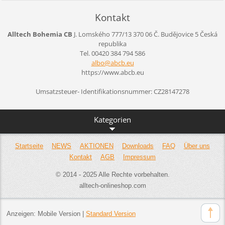
Kontakt
Alltech Bohemia CB
J. Lomského 777/13
370 06 Č. Budějovice 5
Česká
republika
Tel. 00420 384 794 586
albo@abc
b.eu
https://www.abcb.eu
Umsatzsteuer- Identifikationsnummer: CZ28147278
Kategorien
Startseite
NEWS
AKTIONEN
Downloads
FAQ
Über uns
Kontakt
AGB
Impressum
© 2014 - 2025 Alle Rechte vorbehalten.
alltech-onlineshop.com
Anzeigen:
Mobile Version
|
Standard Version