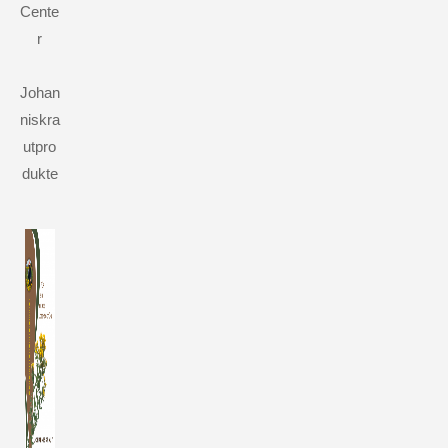
Cente
r
Johan
niskra
utpro
dukte