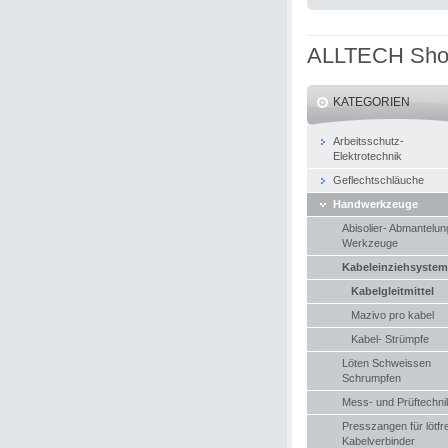
ALLTECH Sh
KATEGORIEN
Arbeitsschutz-
Elektrotechnik
Geflechtschläuche
Handwerkzeuge
Abisolier- Abmantelun
Werkzeuge
Kabeleinziehsyste
Kabelgleitmittel
Mazivo pro kabel
Kabel- Strümpfe
Löten Schweissen
Schrumpfen
Mess- und Prüftechni
Presszangen für lötfr
Kabelverbinder