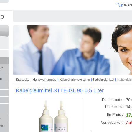
War
op
gs-
me
Startseite
|
Handwerkzeuge
|
Kabeleinziehsysteme
|
Kabelgleitmittel
|
Kabelgleit
Kabelgleitmittel STTE-GL 90-0,5 Liter
76 
Produktcode:
14,
Preis netto:
17
Ihr Preis :
k
Auf
Verfügbarkeit:
eie