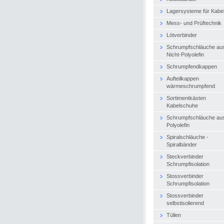
Lagersysteme für Kabe
Mess- und Prüftechnik
Lötverbinder
Schrumpfschläuche au
Nicht-Polyolefin
Schrumpfendkappen
Aufteilkappen
wärmeschrumpfend
Sortimentkästen
Kabelschuhe
Schrumpfschläuche au
Polyolefin
Spiralschläuche -
Spiralbänder
Steckverbinder
Schrumpfisolation
Stossverbinder
Schrumpfisolation
Stossverbinder
selbstisolierend
Tüllen