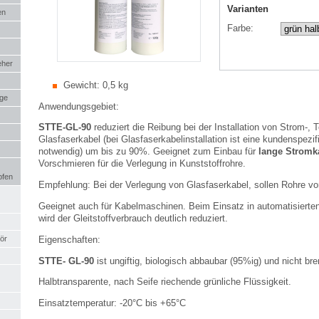
Varianten
en
Farbe:
eher
Gewicht:
0,5 kg
uge
Anwendungsgebiet:
STTE-GL-90
reduziert die Reibung bei der Installation von Strom-, T
Glasfaserkabel (bei Glasfaserkabelinstallation ist eine kundenspez
notwendig) um bis zu 90%. Geeignet zum Einbau für
lange
Stromk
Vorschmieren für die Verlegung in Kunststoffrohre.
pfen
Empfehlung: Bei der Verlegung von Glasfaserkabel, sollen Rohre vo
Geeignet auch für Kabelmaschinen. Beim Einsatz in automatisierte
wird der Gleitstoffverbrauch deutlich reduziert.
Eigenschaften:
ör
STTE- GL-90
ist ungiftig, biologisch abbaubar (95%ig) und nicht bre
Halbtransparente, nach Seife riechende grünliche Flüssigkeit.
Einsatztemperatur: -20°C bis +65°C