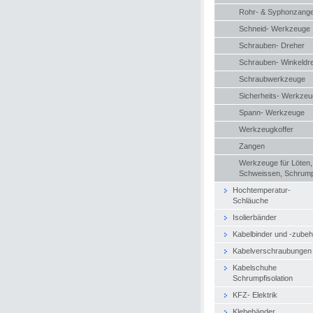
Rohr- & Syphonzang
Schneid- Werkzeuge
Schrauben- Dreher
Schrauben- Winkeldr
Schraubwerkzeuge
Sicherheits- Werkze
Spann- Werkzeuge
Werkzeugkoffer
Zangen
Werkzeuge für Löten,
Schweissen, Schrum
Hochtemperatur-
Schläuche
Isolierbänder
Kabelbinder und -zubeh
Kabelverschraubungen
Kabelschuhe
Schrumpfisolation
KFZ- Elektrik
Klebebänder