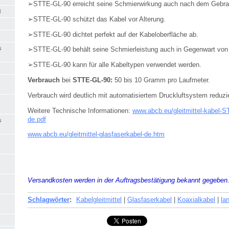
➢STTE-GL-90 erreicht seine Schmierwirkung auch nach dem Gebra
l
➢STTE-GL-90 schützt das Kabel vor Alterung.
➢STTE-GL-90 dichtet perfekt auf der Kabeloberfläche ab.
s
➢STTE-GL-90 behält seine Schmierleistung auch in Gegenwart von
➢STTE-GL-90 kann für alle Kabeltypen verwendet werden.
Verbrauch
bei
STTE-GL-90:
50 bis 10 Gramm pro Laufmeter.
Verbrauch wird deutlich mit automatisiertem Druckluftsystem reduzie
Weitere Technische Informationen:
www.abcb.eu/gleitmittel-kabel-S
de.pdf
s
www.abcb.eu/gleitmittel-glasfaserkabel-de.htm
Versandkosten werden in der Auftragsbestätigung bekannt gegeben
Schlagwörter
:
Kabelgleitmittel
|
Glasfaserkabel
|
Koaxialkabel
|
la