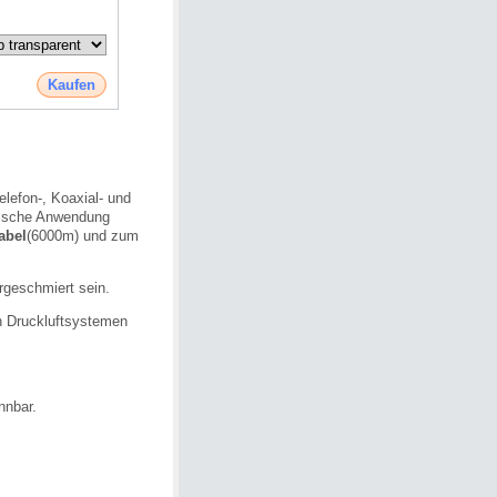
Kaufen
elefon-, Koaxial- und
ifische Anwendung
abel
(6000m) und zum
rgeschmiert sein.
n Druckluftsystemen
nnbar.