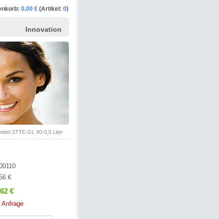
enkorb:
0,00 €
(Artikel:
0
)
Innovation
mittel STTE-GL 90-0,5 Liter
00110
56 €
,62 €
 Anfrage