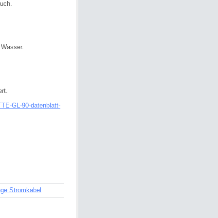
uch.
 Wasser.
rt.
TTE-GL-90-datenblatt-
.
nge Stromkabel