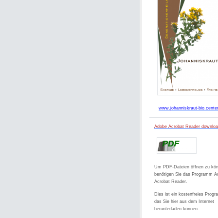
www.johanniskraut-bio.cente
Adobe Acrobat Reader downlo
Um PDF-Dateien öffnen zu kö
benötigen Sie das Programm A
Acrobat Reader.
Dies ist ein kostenfreies Prog
das Sie hier aus dem Internet
herunterladen können.