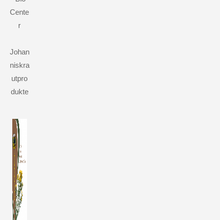
Cente
r
Johan
niskra
utpro
dukte