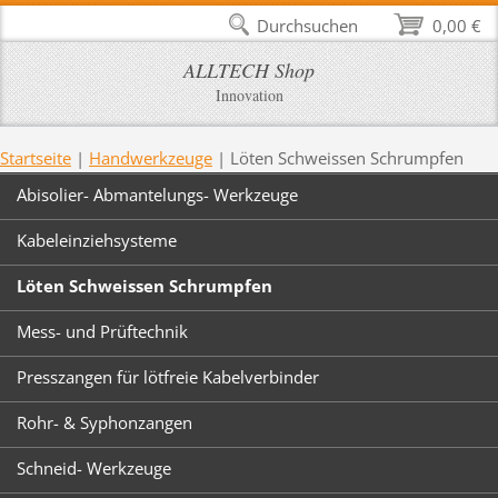
Durchsuchen
0,00 €
ALLTECH Shop
Innovation
Startseite
|
Handwerkzeuge
|
Löten Schweissen Schrumpfen
Abisolier- Abmantelungs- Werkzeuge
Kabeleinziehsysteme
Löten Schweissen Schrumpfen
Mess- und Prüftechnik
Presszangen für lötfreie Kabelverbinder
Rohr- & Syphonzangen
Schneid- Werkzeuge