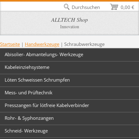
Durchsuchen
0,00 €
ALLTECH Shop
Innovation
Startseite
|
Handwerkzeuge
|
Schraubwerkzeuge
Abisolier- Abmantelungs- Werkzeuge
Kabeleinziehsysteme
Löten Schweissen Schrumpfen
Mess- und Prüftechnik
Presszangen für lötfreie Kabelverbinder
Rohr- & Syphonzangen
Schneid- Werkzeuge