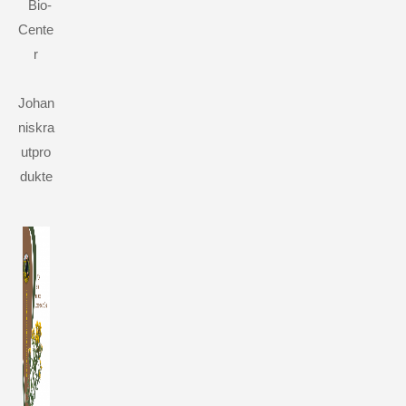
Bio-
Cente
r
Johan
niskra
utpro
dukte