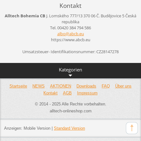
Kontakt
Alltech Bohemia CB
J. Lomského 777/13
370 06 Č. Budějovice 5
Česká
republika
Tel. 00420 384 794 586
albo@abc
b.eu
https://www.abcb.eu
Umsatzsteuer- Identifikationsnummer: CZ28147278
Kategorien
Startseite
NEWS
AKTIONEN
Downloads
FAQ
Über uns
Kontakt
AGB
Impressum
© 2014 - 2025 Alle Rechte vorbehalten.
alltech-onlineshop.com
Anzeigen:
Mobile Version
|
Standard Version