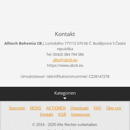
Kontakt
Alltech Bohemia CB
J. Lomského 777/13
370 06 Č. Budějovice 5
Česká
republika
Tel. 00420 384 794 586
albo@abc
b.eu
https://www.abcb.eu
Umsatzsteuer- Identifikationsnummer: CZ28147278
Kategorien
Startseite
NEWS
AKTIONEN
Downloads
FAQ
Über uns
Kontakt
AGB
Impressum
© 2014 - 2025 Alle Rechte vorbehalten.