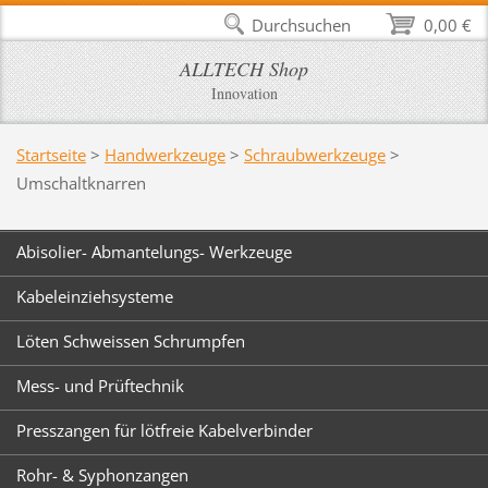
Durchsuchen
0,00 €
ALLTECH Shop
Innovation
Startseite
>
Handwerkzeuge
>
Schraubwerkzeuge
>
Umschaltknarren
Abisolier- Abmantelungs- Werkzeuge
Kabeleinziehsysteme
Löten Schweissen Schrumpfen
Mess- und Prüftechnik
Presszangen für lötfreie Kabelverbinder
Rohr- & Syphonzangen