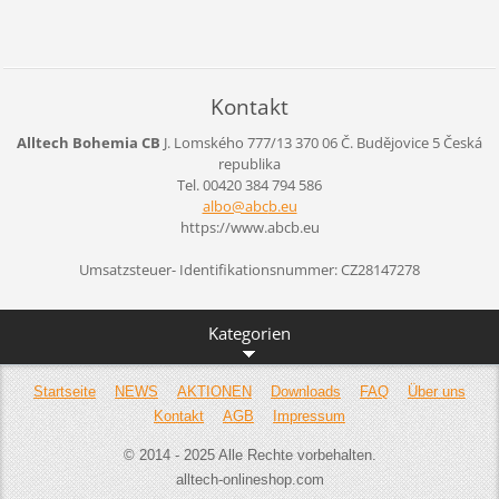
Kontakt
Alltech Bohemia CB
J. Lomského 777/13
370 06 Č. Budějovice 5
Česká
republika
Tel. 00420 384 794 586
albo@abc
b.eu
https://www.abcb.eu
Umsatzsteuer- Identifikationsnummer: CZ28147278
Kategorien
Startseite
NEWS
AKTIONEN
Downloads
FAQ
Über uns
Kontakt
AGB
Impressum
© 2014 - 2025 Alle Rechte vorbehalten.
alltech-onlineshop.com