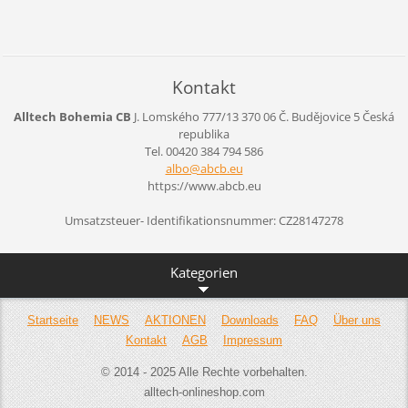
Kontakt
Alltech Bohemia CB
J. Lomského 777/13
370 06 Č. Budějovice 5
Česká
republika
Tel. 00420 384 794 586
albo@abc
b.eu
https://www.abcb.eu
Umsatzsteuer- Identifikationsnummer: CZ28147278
Kategorien
Startseite
NEWS
AKTIONEN
Downloads
FAQ
Über uns
Kontakt
AGB
Impressum
© 2014 - 2025 Alle Rechte vorbehalten.
alltech-onlineshop.com