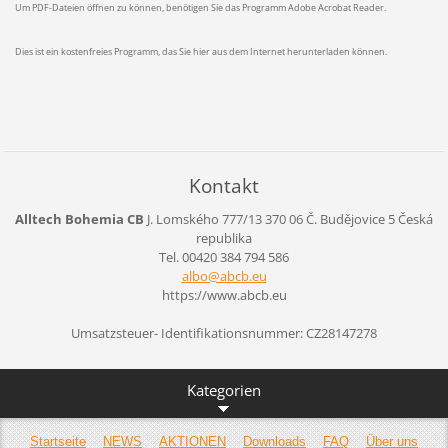
Um PDF-Dateien öffnen zu können, benötigen Sie das Programm Adobe Acrobat Reader.
Dies ist ein kostenfreies Programm, das Sie hier aus dem Internet herunterladen können.
Kontakt
Alltech Bohemia CB
J. Lomského 777/13
370 06 Č. Budějovice 5
Česká
republika
Tel. 00420 384 794 586
albo@abc
b.eu
https://www.abcb.eu
Umsatzsteuer- Identifikationsnummer: CZ28147278
Kategorien
Startseite
NEWS
AKTIONEN
Downloads
FAQ
Über uns