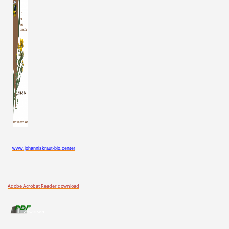
www.johanniskraut-bio.center
Adobe Acrobat Reader download