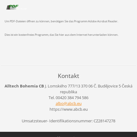
Um PDF-Dateien öffnen zu können, benötigen Sie das Programm Adobe Acrobat Reader.
Dies ist ein kostenfreies Programm, das Sie hier aus dem Internet herunterladen können.
Kontakt
Alltech Bohemia CB
J. Lomského 777/13
370 06 Č. Budějovice 5
Česká
republika
Tel. 00420 384 794 586
albo@abc
b.eu
https://www.abcb.eu
Umsatzsteuer- Identifikationsnummer: CZ28147278