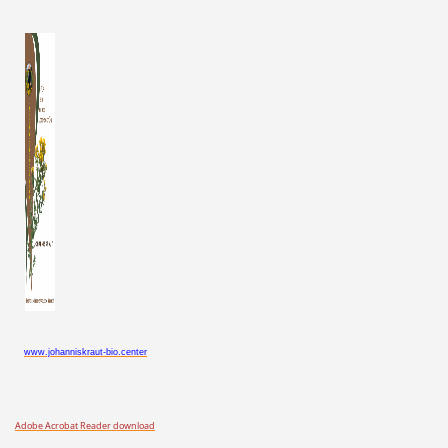
www.johanniskraut-bio.center
Adobe Acrobat Reader download