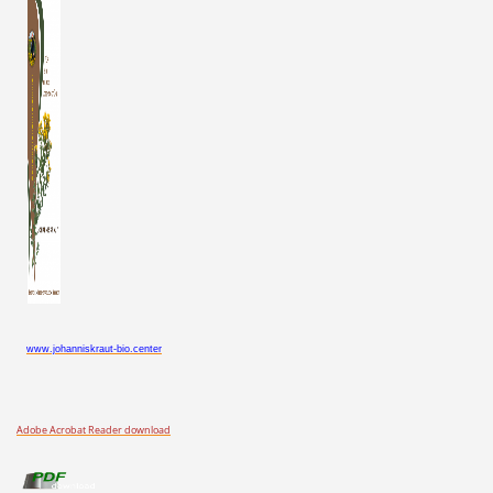
www.johanniskraut-bio.center
Adobe Acrobat Reader download