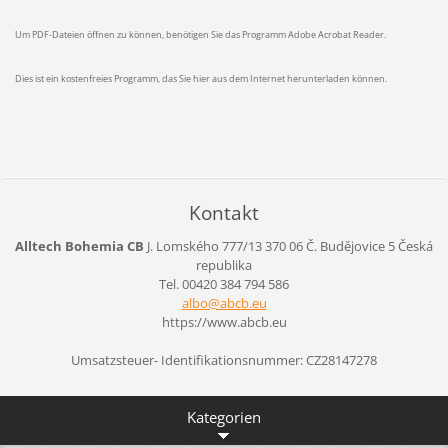
Um PDF-Dateien öffnen zu können, benötigen Sie das Programm Adobe Acrobat Reader.
Dies ist ein kostenfreies Programm, das Sie hier aus dem Internet herunterladen können.
Kontakt
Alltech Bohemia CB
J. Lomského 777/13
370 06 Č. Budějovice 5
Česká
republika
Tel. 00420 384 794 586
albo@abc
b.eu
https://www.abcb.eu
Umsatzsteuer- Identifikationsnummer: CZ28147278
Kategorien