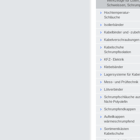
Werkzeuge für Löten,
Schweissen, Schrum
Hochtemperatur-
Schläuche
Isolierbänder
Kabelbinder und -zubeh
Kabelverschraubungen
Kabelschuhe
Schrumpfisolation
KFZ- Elektrik
Klebebänder
Lagersysteme für Kabe
Mess- und Prüftechnik
Lötverbinder
Schrumpfschläuche au
Nicht-Polyolefin
Schrumpfendkappen
Aufteilkappen
wärmeschrumpfend
Sortimentkästen
Kabelschuhe