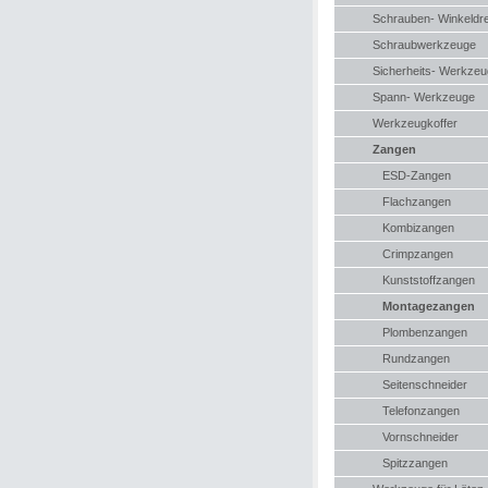
Schrauben- Winkeldr
Schraubwerkzeuge
Sicherheits- Werkze
Spann- Werkzeuge
Werkzeugkoffer
Zangen
ESD-Zangen
Flachzangen
Kombizangen
Crimpzangen
Kunststoffzangen
Montagezangen
Plombenzangen
Rundzangen
Seitenschneider
Telefonzangen
Vornschneider
Spitzzangen