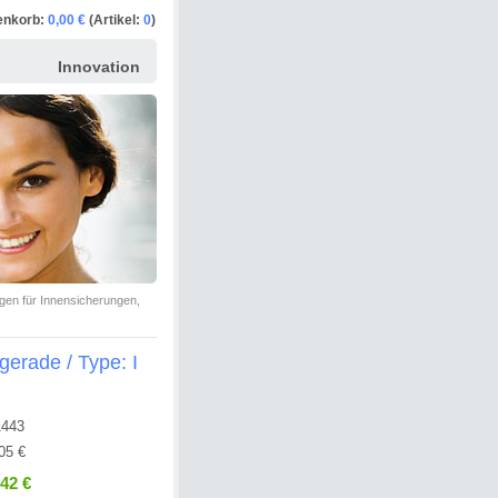
enkorb:
0,00 €
(Artikel:
0
)
Innovation
en für Innensicherungen,
erade / Type: I
1443
05 €
,42 €