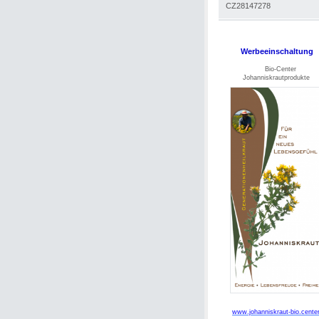
CZ28147278
Werbeeinschaltung
Bio-Center
Johanniskrautprodukte
www.johanniskraut-bio.cente