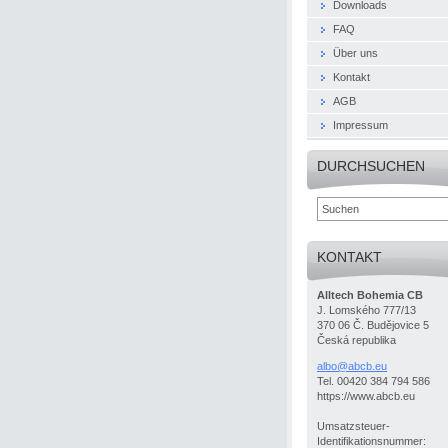
Downloads
FAQ
Über uns
Kontakt
AGB
Impressum
DURCHSUCHEN
KONTAKT
Alltech Bohemia CB
J. Lomského 777/13
370 06 Č. Budějovice 5
Česká republika
albo@abc
b.eu
Tel. 00420 384 794 586
https://www.abcb.eu
Umsatzsteuer-
Identifikationsnummer: