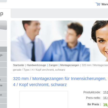
War
op
gs-
Startseite
|
Handwerkzeuge
|
Zangen
|
Montagezangen
|
320 mm / Montagezang
gerade / Type: I 4 / Kopf verchromt, schwarz
320 mm / Montagezangen für Innensicherungen, g
k
4 / Kopf verchromt, schwarz
eie
15
Produktcode:
en
16,
Preis netto:
19
Ihr Preis :