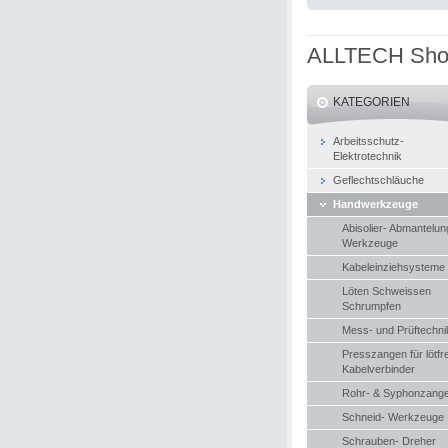
ALLTECH Sh
KATEGORIEN
Arbeitsschutz-
Elektrotechnik
Geflechtschläuche
Handwerkzeuge
Abisolier- Abmantelun
Werkzeuge
Kabeleinziehsysteme
Löten Schweissen
Schrumpfen
Mess- und Prüftechni
Presszangen für lötfr
Kabelverbinder
Rohr- & Syphonzang
Schneid- Werkzeuge
Schrauben- Dreher