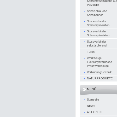
Schrumpfschläuche au
Polyolefin
Spiralschläuche -
Spiralbänder
Steckverbinder
Schrumpfisolation
Stossverbinder
Schrumpfisolation
Stossverbinder
selbstisolierend
Tüllen
Werkzeuge
Elektrohydraulische
Presswerkzeuge
Verbindungstechnik
NATURPRODUKTE
MENÜ
Startseite
NEWS
AKTIONEN