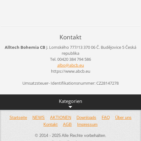
Kontakt
Alltech Bohemia CB
J. Lomského 777/13
370 06 Č. Budějovice 5
Česká
republika
Tel. 00420 384 794 586
albo@abc
b.eu
https://www.abcb.eu
Umsatzsteuer- Identifikationsnummer: CZ28147278
Kategorien
Startseite
NEWS
AKTIONEN
Downloads
FAQ
Über uns
Kontakt
AGB
Impressum
© 2014 - 2025 Alle Rechte vorbehalten.