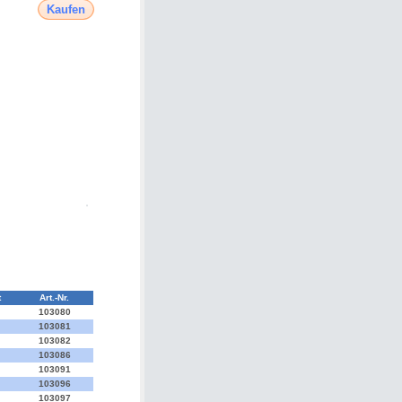
Kaufen
t
Art.-Nr.
103080
103081
103082
103086
103091
103096
103097