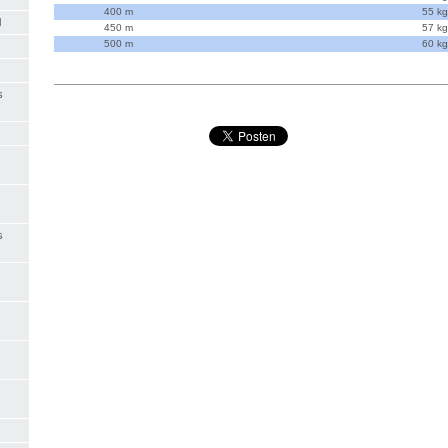
400 m
55 kg
l
450 m
57 kg
500 m
60 kg
s
s