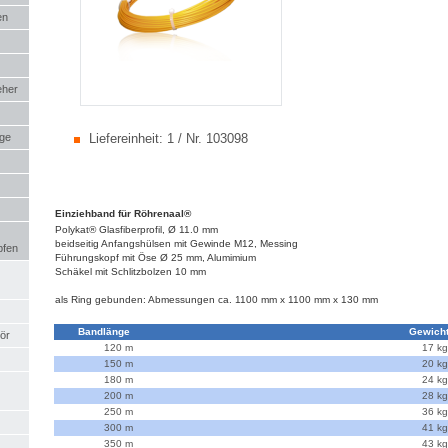
en
eher
uge
Liefereinheit:
1 / Nr. 103098
Einziehband für Röhrenaal®
Polykat® Glasfiberprofil, Ø 11.0 mm
beidseitig Anfangshülsen mit Gewinde M12, Messing
pfen
Führungskopf mit Öse Ø 25 mm, Alumimium
Schäkel mit Schlitzbolzen 10 mm
als Ring gebunden: Abmessungen ca. 1100 mm x 1100 mm x 130 mm
Bandlänge
Gewich
ör
120 m
17 kg
150 m
20 kg
180 m
24 kg
200 m
28 kg
250 m
36 kg
300 m
41 kg
350 m
43 kg