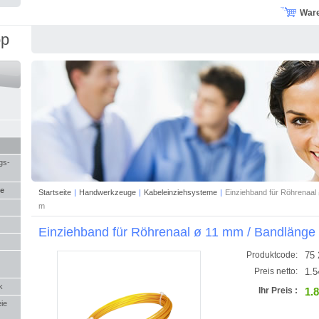
War
op
gs-
me
Startseite
|
Handwerkzeuge
|
Kabeleinziehsysteme
|
Einziehband für Röhrenaal
m
Einziehband für Röhrenaal ø 11 mm / Bandlänge
75 
Produktcode:
1.5
Preis netto:
k
1.
Ihr Preis :
eie