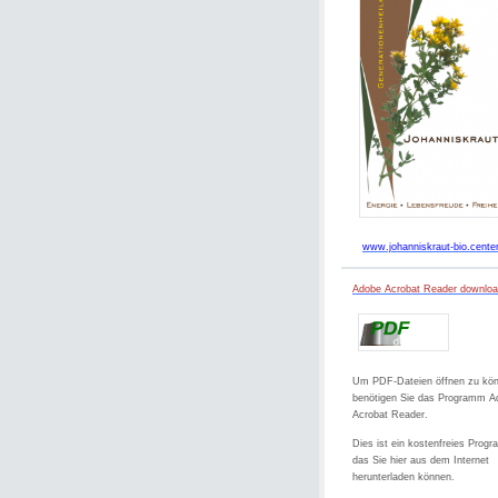
www.johanniskraut-bio.cente
Adobe Acrobat Reader downlo
Um PDF-Dateien öffnen zu kö
benötigen Sie das Programm A
Acrobat Reader.
Dies ist ein kostenfreies Prog
das Sie hier aus dem Internet
herunterladen können.