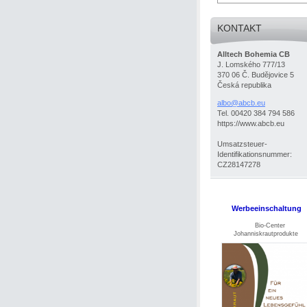
KONTAKT
Alltech Bohemia CB
J. Lomského 777/13
370 06 Č. Budějovice 5
Česká republika
albo@abc
b.eu
Tel. 00420 384 794 586
https://www.abcb.eu
Umsatzsteuer-
Identifikationsnummer:
CZ28147278
Werbeeinschaltung
Bio-Center
Johanniskrautprodukte