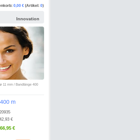
enkorb:
0,00 €
(Artikel:
0
)
Innovation
 ø 11 mm / Bandlänge 400
 400 m
20935
42,93 €
866,95 €