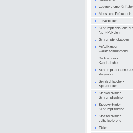
Lagersysteme für Kabe
Mess- und Prüftechnik
Lötverbinder
Schrumpfschläuche au
Nicht-Polyolefin
Schrumpfendkappen
Aufteilkappen
wärmeschrumpfend
Sortimentkästen
Kabelschuhe
Schrumpfschläuche au
Polyolefin
Spiralschläuche -
Spiralbänder
Steckverbinder
Schrumpfisolation
Stossverbinder
Schrumpfisolation
Stossverbinder
selbstisolierend
Tüllen