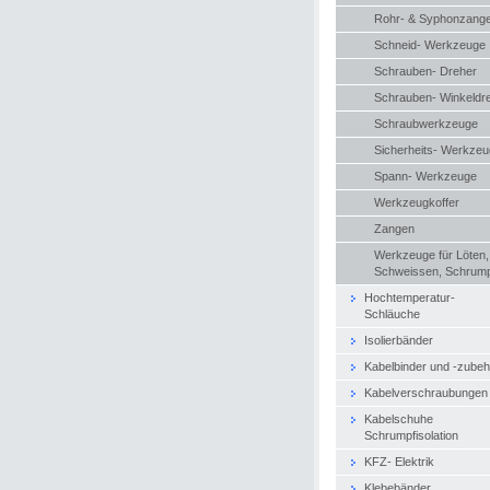
Rohr- & Syphonzang
Schneid- Werkzeuge
Schrauben- Dreher
Schrauben- Winkeldr
Schraubwerkzeuge
Sicherheits- Werkze
Spann- Werkzeuge
Werkzeugkoffer
Zangen
Werkzeuge für Löten,
Schweissen, Schrum
Hochtemperatur-
Schläuche
Isolierbänder
Kabelbinder und -zubeh
Kabelverschraubungen
Kabelschuhe
Schrumpfisolation
KFZ- Elektrik
Klebebänder