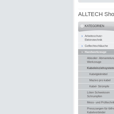
ALLTECH Sh
KATEGORIEN
Arbeitsschutz-
Elektrotechnik
Geflechtschläuche
Handwerkzeuge
Abisolier- Abmantelun
Werkzeuge
Kabeleinziehsyste
Kabelgleitmittel
Mazivo pro kabel
Kabel- Strümpfe
Löten Schweissen
Schrumpfen
Mess- und Prüftechni
Presszangen für lötfr
Kabelverbinder