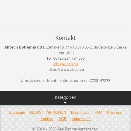
Kontakt
Alltech Bohemia CB
J. Lomského 777/13
370 06 Č. Budějovice 5
Česká
republika
Tel. 00420 384 794 586
albo@abc
b.eu
https://www.abcb.eu
Umsatzsteuer- Identifikationsnummer: CZ28147278
Kategorien
Startseite
NEWS
AKTIONEN
Downloads
FAQ
Über uns
Kontakt
AGB
Impressum
© 2014 - 2025 Alle Rechte vorbehalten.