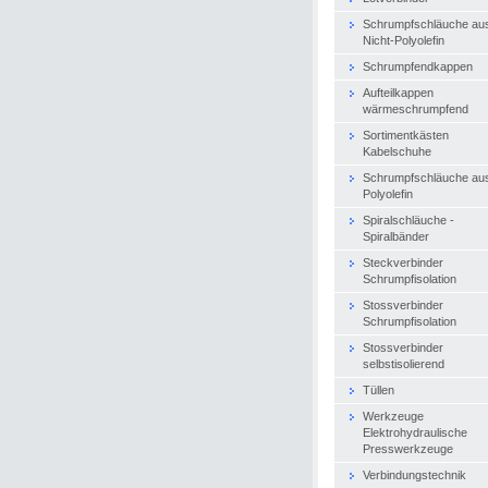
Schrumpfschläuche au
Nicht-Polyolefin
Schrumpfendkappen
Aufteilkappen
wärmeschrumpfend
Sortimentkästen
Kabelschuhe
Schrumpfschläuche au
Polyolefin
Spiralschläuche -
Spiralbänder
Steckverbinder
Schrumpfisolation
Stossverbinder
Schrumpfisolation
Stossverbinder
selbstisolierend
Tüllen
Werkzeuge
Elektrohydraulische
Presswerkzeuge
Verbindungstechnik