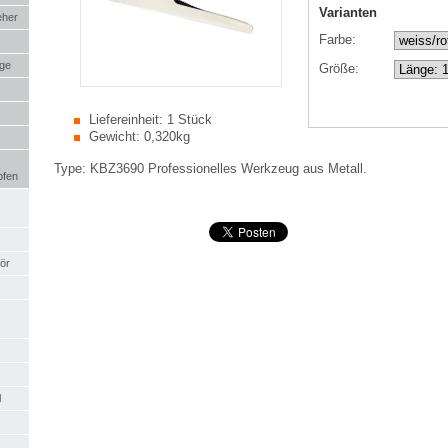
Varianten
eher
Farbe:
uge
Größe:
Liefereinheit:
1 Stück
Gewicht:
0,320kg
Type: KBZ3690 Professionelles Werkzeug aus Metall.
pfen
ör
l