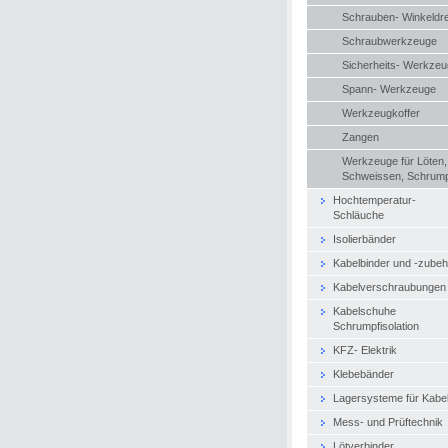
Schrauben- Winkeldr
Schraubwerkzeuge
Sicherheits- Werkze
Spann- Werkzeuge
Werkzeugkoffer
Zangen
Werkzeuge für Löten,
Schweissen, Schrum
Hochtemperatur-
Schläuche
Isolierbänder
Kabelbinder und -zubeh
Kabelverschraubungen
Kabelschuhe
Schrumpfisolation
KFZ- Elektrik
Klebebänder
Lagersysteme für Kabe
Mess- und Prüftechnik
Lötverbinder