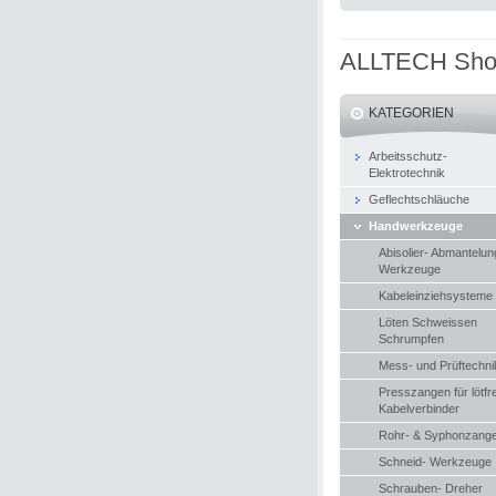
ALLTECH Sh
KATEGORIEN
Arbeitsschutz-
Elektrotechnik
Geflechtschläuche
Handwerkzeuge
Abisolier- Abmantelun
Werkzeuge
Kabeleinziehsysteme
Löten Schweissen
Schrumpfen
Mess- und Prüftechni
Presszangen für lötfr
Kabelverbinder
Rohr- & Syphonzang
Schneid- Werkzeuge
Schrauben- Dreher