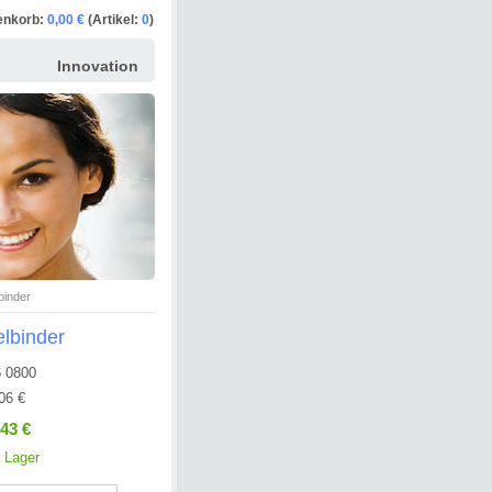
enkorb:
0,00 €
(Artikel:
0
)
Innovation
binder
lbinder
 0800
06 €
,43 €
 Lager