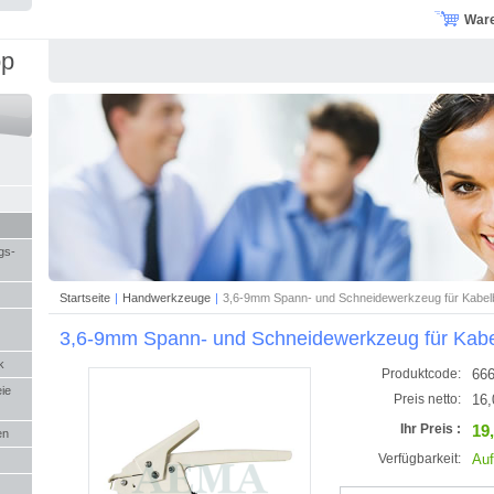
War
op
gs-
Startseite
|
Handwerkzeuge
|
3,6-9mm Spann- und Schneidewerkzeug für Kabel
3,6-9mm Spann- und Schneidewerkzeug für Kabe
k
666
Produktcode:
eie
16,
Preis netto:
19
Ihr Preis :
en
Auf
Verfügbarkeit: