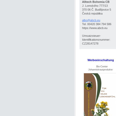
Alltech Bohemia CB
J. Lomského 777/13
370 06 Č. Budějovice 5
Česká republika
albo@abc
b.eu
Tel. 00420 384 794 586
https://www.abcb.eu
Umsatzsteuer-
Identifikationsnummer:
CZ28147278
Werbeeinschaltung
Bio-Center
Johanniskrautprodukte