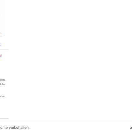
r
ad
nnen,
dobe
ramm,
chte vorbehalten.
a