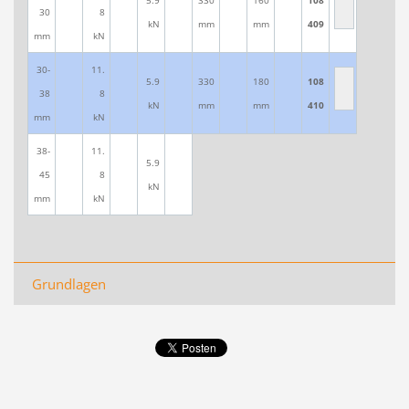
30
8
kN
mm
mm
409
mm
kN
30-
11.
5.9
330
180
108
38
8
kN
mm
mm
410
mm
kN
38-
11.
5.9
45
8
kN
mm
kN
Grundlagen