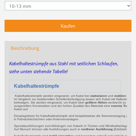
Beschreibung
Kabelhaltestrümpfe aus Stahl mit seitlichen Schlaufen,
siehe unten stehende Tabelle!
Kabelhaltestrümpfe
Kabelhaltestrümpfe werden eingesetzt, um Kabel bei
stationären
und
mobilen
Install
Im Vergleich zur traditionellen Schellenbefestigung lassen sich Kabel mit Haltestrümpfe
befestigen. Sie werden eingesetzt, um Kabel über
größere Höhen
senkrecht zu führen
ausgereiften Konstruktion und der hohen Qualität des Materials eine
enorme Tragfähi
Kabel auf.
Einsatzgebiete für Kabelhaltestrümpfe sind beispielsweise die Stromversorgung auf Bau
in Fahrstuhlschächten oder Antennenanlagen.
Spezialausführungen zum Abhängen von Kabeln in Türmen und Windkraftanlagen sind e
Auf Wunsch können alle Ausführungen auch in
rostfreier Ausführung
(Edelstahl) geli
Kabelhaltestrümpfe sind
mobil einsetzbar
und besonders schnell und einfach zu instal