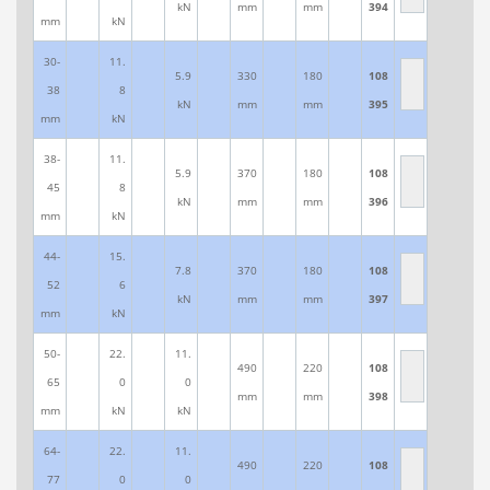
kN
mm
mm
394
mm
kN
30-
11.
5.9
330
180
108
38
8
kN
mm
mm
395
mm
kN
38-
11.
5.9
370
180
108
45
8
kN
mm
mm
396
mm
kN
44-
15.
7.8
370
180
108
52
6
kN
mm
mm
397
mm
kN
50-
22.
11.
490
220
108
65
0
0
mm
mm
398
mm
kN
kN
64-
22.
11.
490
220
108
77
0
0