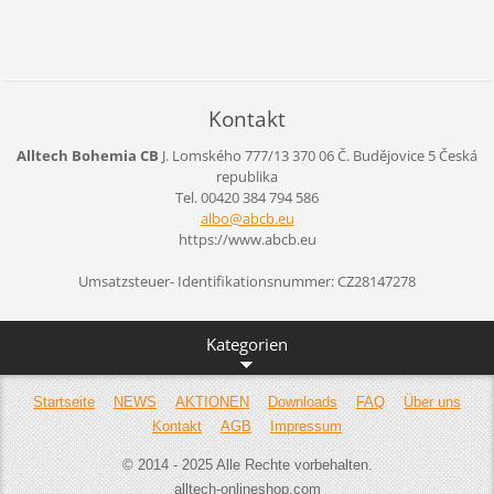
Kontakt
Alltech Bohemia CB
J. Lomského 777/13
370 06 Č. Budějovice 5
Česká
republika
Tel. 00420 384 794 586
albo@abc
b.eu
https://www.abcb.eu
Umsatzsteuer- Identifikationsnummer: CZ28147278
Kategorien
Startseite
NEWS
AKTIONEN
Downloads
FAQ
Über uns
Kontakt
AGB
Impressum
© 2014 - 2025 Alle Rechte vorbehalten.
alltech-onlineshop.com