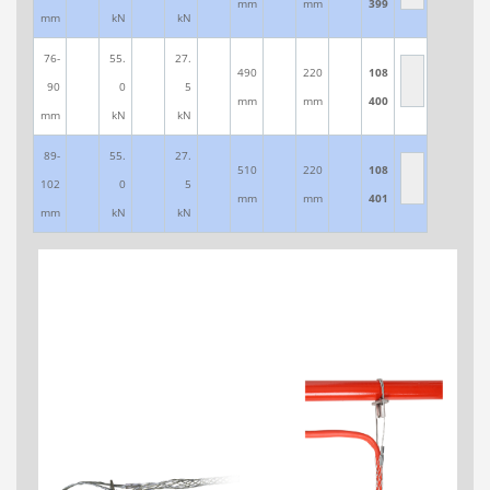
mm
mm
399
mm
kN
kN
76-
55.
27.
490
220
108
90
0
5
mm
mm
400
mm
kN
kN
89-
55.
27.
510
220
108
102
0
5
mm
mm
401
mm
kN
kN