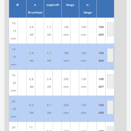
Ø
e
zugkraft
länge
n-
Bruchlast
länge
10-
3.4
1.7
130
100
108
13
kN
kN
mm
mm
405
mm
13-
3.4
1.7
180
130
108
16
kN
kN
mm
mm
406
mm
16-
6.8
3.4
245
130
108
20
kN
kN
mm
mm
407
mm
20-
8.2
4.1
260
135
108
25
kN
kN
mm
mm
408
mm
25-
11.
5.9
330
160
108