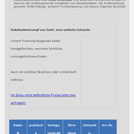
ideal für die vorübergehende Installation von Betriebsmitteln. Die Krafteinleitung erfol
gesamte Geflechtlänge, wodurch Punktbelastung und daraus folgende Beschädigung
Kabelhaltestrumpf aus Stahl, eine seitliche Schlaufe
sichere Fixierung hängender Kabel,
handgeflochten, verzinkte Stahllitze,
zurückgeflochtene Enden
Auch mit erhöhter Bruchlast oder in Edelstahl
lieferbar.
Im Shop nicht befindliche Preise bitte hier
anfragen!
Kabel-
praktisch
Verlege-
Wirk-
Schlaufe
Art.-Nr.
Ø
e
zugkraft
länge
n-