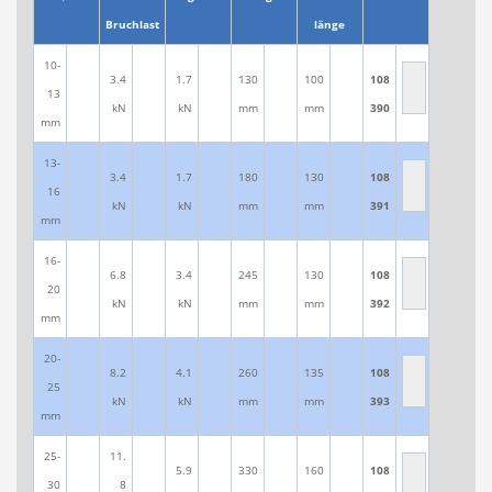
Bruchlast
länge
10-
3.4
1.7
130
100
108
13
kN
kN
mm
mm
390
mm
13-
3.4
1.7
180
130
108
16
kN
kN
mm
mm
391
mm
16-
6.8
3.4
245
130
108
20
kN
kN
mm
mm
392
mm
20-
8.2
4.1
260
135
108
25
kN
kN
mm
mm
393
mm
25-
11.
5.9
330
160
108
30
8