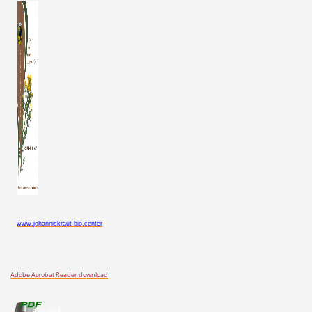
www.johanniskraut-bio.center
Adobe Acrobat Reader download