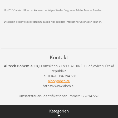
Um PDF-Dateien öffnen zu können, benötigen Sie das Programm Adobe Acrobat Reader.
Dies ist ein kostenfreies Programm, das Sie hier aus dem Internet herunterladen können.
Kontakt
Alltech Bohemia CB
J. Lomského 777/13
370 06 Č. Budějovice 5
Česká
republika
Tel. 00420 384 794 586
albo@abc
b.eu
https://www.abcb.eu
Umsatzsteuer- Identifikationsnummer: CZ28147278
Kategorien