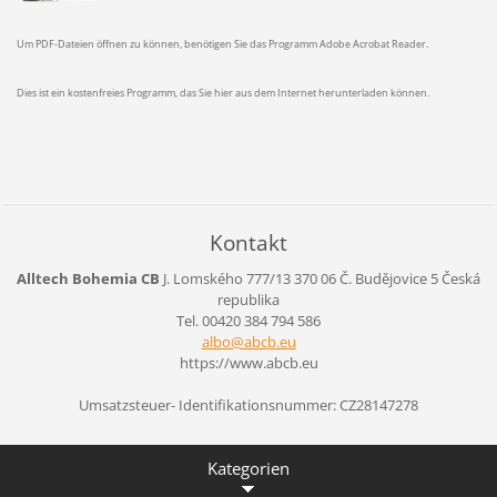
Um PDF-Dateien öffnen zu können, benötigen Sie das Programm Adobe Acrobat Reader.
Dies ist ein kostenfreies Programm, das Sie hier aus dem Internet herunterladen können.
Kontakt
Alltech Bohemia CB
J. Lomského 777/13
370 06 Č. Budějovice 5
Česká
republika
Tel. 00420 384 794 586
albo@abc
b.eu
https://www.abcb.eu
Umsatzsteuer- Identifikationsnummer: CZ28147278
Kategorien