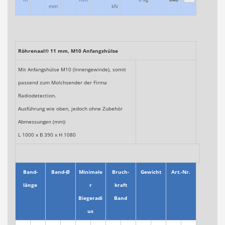
mm
kN
Röhrenaal® 11 mm, M10 Anfangshülse
Mit Anfangshülse M10 (Innengewinde), somit
passend zum Molchsender der Firma
Radiodetection.
Ausführung wie oben, jedoch ohne Zubehör
Abmessungen (mm):
L 1000 x B 390 x H 1080
Band-
Band-Ø
Minimale
Bruch-
Gewicht
Art.-Nr.
länge
r
kraft
Biegeradi
Band
us