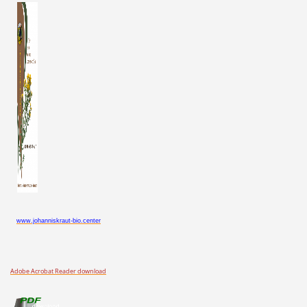
www.johanniskraut-bio.center
Adobe Acrobat Reader download