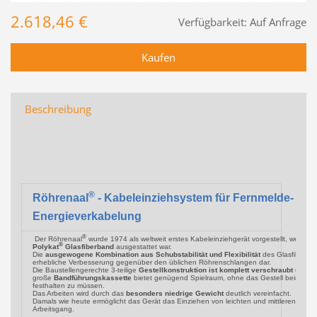
2.618,46 €
Verfügbarkeit:
Auf Anfrage
Beschreibung
®
Röhrenaal
- Kabeleinziehsystem für Fernmelde- un
Energieverkabelung
®
Der Röhrenaal
wurde 1974 als weltweit erstes Kabeleinziehgerät vorgestellt, welches
®
Polykat
Glasfiberband
ausgestattet war.
Die
ausgewogene Kombination aus Schubstabilität und Flexibilität
des Glasfiberban
erhebliche Verbesserung gegenüber den üblichen Röhrenschlangen dar.
Die Baustellengerechte 3-teilige
Gestellkonstruktion ist komplett verschraubt
und nic
große
Bandführungskassette
bietet genügend Spielraum, ohne das Gestell beim Ein-
festhalten zu müssen.
Das Arbeiten wird durch das
besonders niedrige Gewicht
deutlich vereinfacht.
Damals wie heute ermöglicht das Gerät das Einziehen von leichten und mittleren Kabel
Arbeitsgang.