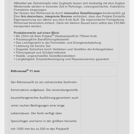
Hilfsmittel wie Ziehstrümpfe oder Zugköpfe lassen sich beidseitig mit dem Zugband ve
Windenseile werden in kürzester Zeit in Rohrzüge, Leitungsschächte, Kabelschutzrohr
Formsteine eingezogen.
Der Nutzen des Röhrenaal ist durch
innovative Detaillösungen
kontinuierlich gesteige
Eine
fein dosierbare, integrierte Bremse
verhindert, dass das Polykat Einziehband a
Eigenspannung von alleine aus dem Korb läuft. Die ergonomische Formgebung mach
Röhrenaal besonders einfach. Dank der kleinen Bauart kann selbst das 150-Meter-M
transportiert werden.
Produktvorteile auf einen Blick:
®
• Bis 150m mit 9mm Polykat
Glasfaserprofil im 750mm Korb
• Praxistaugliche Bandführungskassette
• Das Leichtgewicht in der Fernmelde- und Energieverkabelung
• Lieferung mit Service Set
• Doppelte Sicherheit durch Verkleben und Verstiften der Anfangshülsen
• Führungskopf und Schäkel inklusive
• Stabile, ungeschweißte Gestellkonstruktion
• Langlebigkeit, Ersatzteilversorgung und Reparaturservice garantiert
®
Röhrenaal
11 mm
Der Röhrenaal® ist als vollverzinkte Stahlrohr-
Konstruktion aufgebaut. Die verwindungssteife,
baustellengerechte Ausführung garantiert auch
unter rauhen Bedingungen eine lange
Lebensdauer. Der Korb verfügt über
Speziallager und kann in der größten Variante
mit 1000 mm bis zu 500 m des Polykat®