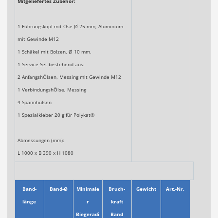
Mitgeliefertes Zubehör:
1 Führungskopf mit Öse Ø 25 mm, Aluminium
mit Gewinde M12
1 Schäkel mit Bolzen, Ø 10 mm.
1 Service-Set bestehend aus:
2 AnfangshÖlsen, Messing mit Gewinde M12
1 VerbindungshÖlse, Messing
4 Spannhülsen
1 Spezialkleber 20 g für Polykat®
Abmessungen (mm):
L 1000 x B 390 x H 1080
Band-
Band-Ø
Minimale
Bruch-
Gewicht
Art.-Nr.
länge
r
kraft
Biegeradi
Band