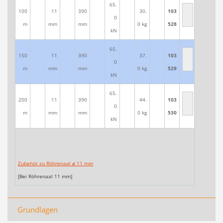
65.
100
11
390
30.
103
0
m
mm
mm
0 kg
528
kN
65.
150
11
390
37.
103
0
m
mm
mm
0 kg
529
kN
65.
200
11
390
44.
103
0
m
mm
mm
0 kg
530
kN
Zubehör zu Röhrenaal ø 11 mm
[Bei Röhrenaal 11 mm]
Grundlagen