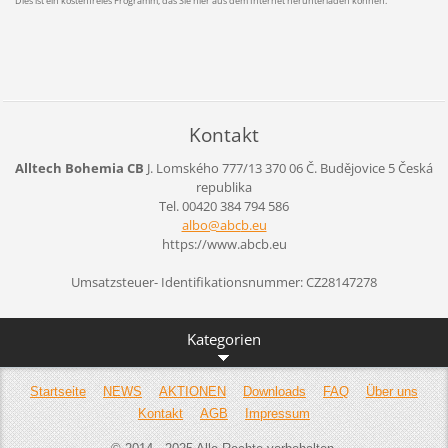
Dies ist ein kostenfreies Programm, das Sie hier aus dem Internet herunterladen können.
Kontakt
Alltech Bohemia CB
J. Lomského 777/13
370 06 Č. Budějovice 5
Česká
republika
Tel. 00420 384 794 586
albo@abc
b.eu
https://www.abcb.eu
Umsatzsteuer- Identifikationsnummer: CZ28147278
Kategorien
Startseite
NEWS
AKTIONEN
Downloads
FAQ
Über uns
Kontakt
AGB
Impressum