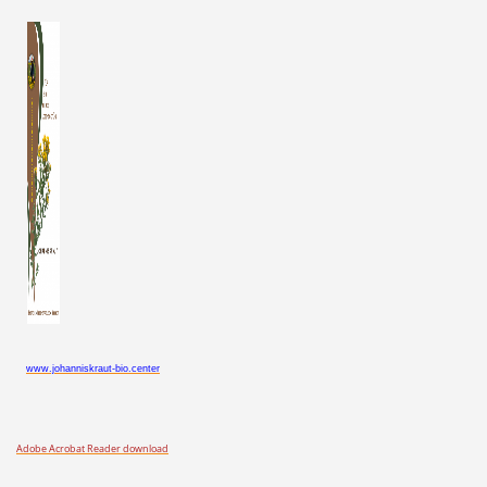
www.johanniskraut-bio.center
Adobe Acrobat Reader download