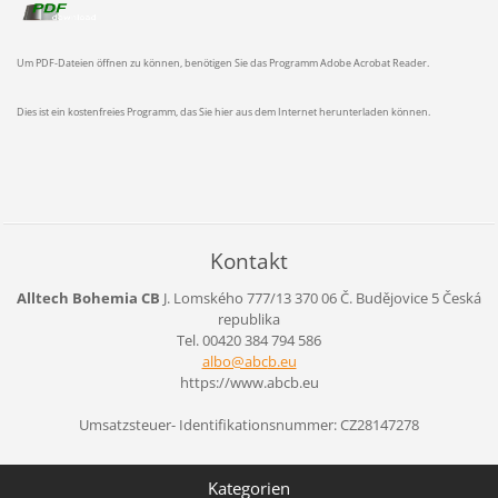
Um PDF-Dateien öffnen zu können, benötigen Sie das Programm Adobe Acrobat Reader.
Dies ist ein kostenfreies Programm, das Sie hier aus dem Internet herunterladen können.
Kontakt
Alltech Bohemia CB
J. Lomského 777/13
370 06 Č. Budějovice 5
Česká
republika
Tel. 00420 384 794 586
albo@abc
b.eu
https://www.abcb.eu
Umsatzsteuer- Identifikationsnummer: CZ28147278
Kategorien