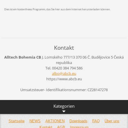
Dies ist ein kostenfreies Programm, das Sie hier aus dem Internet herunterladen können.
Kontakt
Alltech Bohemia CB
J. Lomského 777/13
370 06 Č. Budějovice 5
Česká
republika
Tel. 00420 384 794 586
albo@abc
b.eu
https://www.abcb.eu
Umsatzsteuer- Identifikationsnummer: CZ28147278
Kategorien
Startseite
NEWS
AKTIONEN
Downloads
FAQ
Über uns
Kontakt
AGB
Impressum