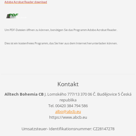
Adobe Acrobat Reader download
Um PDF-Dateien öffnen zu können, benötigen Sie das Programm Adobe Acrobat Reader.
Dies ist ein kostenfreies Programm, das Sie hier aus dem Internet herunterladen können.
Kontakt
Alltech Bohemia CB
J. Lomského 777/13
370 06 Č. Budějovice 5
Česká
republika
Tel. 00420 384 794 586
albo@abc
b.eu
https://www.abcb.eu
Umsatzsteuer- Identifikationsnummer: CZ28147278