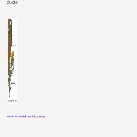
dukte
www.johanniskraut-bio.center