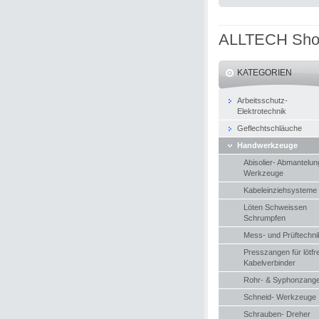
ALLTECH Sh
KATEGORIEN
Arbeitsschutz-
Elektrotechnik
Geflechtschläuche
Handwerkzeuge
Abisolier- Abmantelun
Werkzeuge
Kabeleinziehsysteme
Löten Schweissen
Schrumpfen
Mess- und Prüftechni
Presszangen für lötfr
Kabelverbinder
Rohr- & Syphonzang
Schneid- Werkzeuge
Schrauben- Dreher