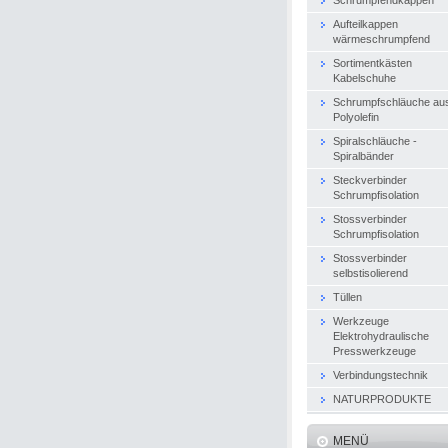
Aufteilkappen
wärmeschrumpfend
Sortimentkästen
Kabelschuhe
Schrumpfschläuche au
Polyolefin
Spiralschläuche -
Spiralbänder
Steckverbinder
Schrumpfisolation
Stossverbinder
Schrumpfisolation
Stossverbinder
selbstisolierend
Tüllen
Werkzeuge
Elektrohydraulische
Presswerkzeuge
Verbindungstechnik
NATURPRODUKTE
MENÜ