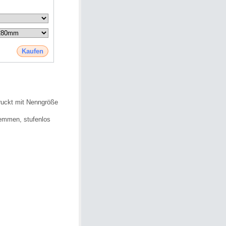
Kaufen
ruckt mit Nenngröße
emmen, stufenlos