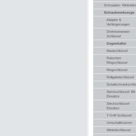
Schrauben- Winkeldr
Schraubwerkzeuge
Adapter &
Verlängerungen
Drehmomenten-
Schlüssel
Gegenhalter
Maulschlüssel
Ratschen-
Ringschlüssel
Ringschlüssel
Rollgabelschlüssel
Schaltschrankschlü
Steckschlüssel- Bit-
Einsätze
Steckschlüssel-
Einsätze
T-Griff-Schlüssel
Umschaltknarren
Winkelschlüssel