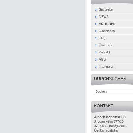
Startseite
NEWS
AKTIONEN
Downloads
FAQ
Über uns
Kontakt
AGB
Impressum
DURCHSUCHEN
KONTAKT
Alltech Bohemia CB
J. Lomského 777/13
370 06 Č. Budějovice 5
Česká republika