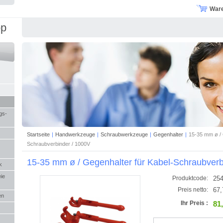
War
op
gs-
Startseite
|
Handwerkzeuge
|
Schraubwerkzeuge
|
Gegenhalter
|
15-35 mm ø / 
Schraubverbinder / 1000V
15-35 mm ø / Gegenhalter für Kabel-Schraubverb
k
eie
25
Produktcode:
67,
Preis netto:
en
81
Ihr Preis :