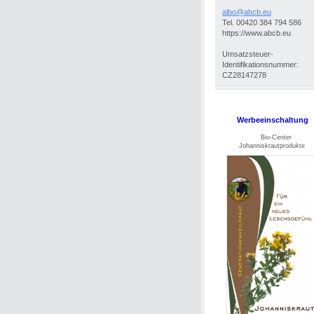
albo@abc
b.eu
Tel. 00420 384 794 586
https://www.abcb.eu
Umsatzsteuer-
Identifikationsnummer:
CZ28147278
Werbeeinschaltung
Bio-Center
Johanniskrautprodukte