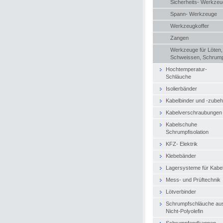
Sicherheits- Werkze
Spann- Werkzeuge
Werkzeugkoffer
Zangen
Werkzeuge für Löten,
Schweissen, Schrum
Hochtemperatur-
Schläuche
Isolierbänder
Kabelbinder und -zubeh
Kabelverschraubungen
Kabelschuhe
Schrumpfisolation
KFZ- Elektrik
Klebebänder
Lagersysteme für Kabe
Mess- und Prüftechnik
Lötverbinder
Schrumpfschläuche au
Nicht-Polyolefin
Schrumpfendkappen