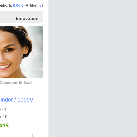
enkorb:
0,00 €
(Artikel:
0
)
Innovation
Gegenhalter für Kabel-
inder / 1000V
4021
72 €
,94 €