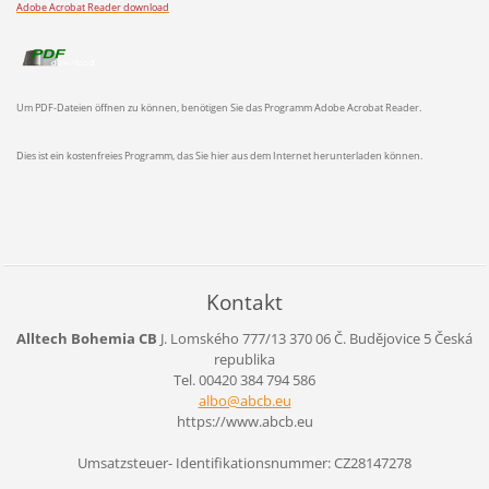
Adobe Acrobat Reader download
Um PDF-Dateien öffnen zu können, benötigen Sie das Programm Adobe Acrobat Reader.
Dies ist ein kostenfreies Programm, das Sie hier aus dem Internet herunterladen können.
Kontakt
Alltech Bohemia CB
J. Lomského 777/13
370 06 Č. Budějovice 5
Česká
republika
Tel. 00420 384 794 586
albo@abc
b.eu
https://www.abcb.eu
Umsatzsteuer- Identifikationsnummer: CZ28147278