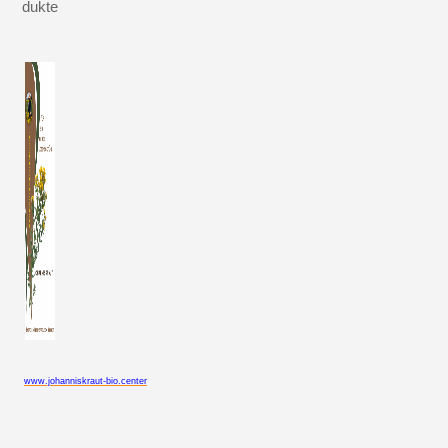
dukte
www.johanniskraut-bio.center