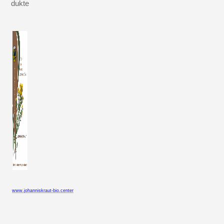
dukte
www.johanniskraut-bio.center