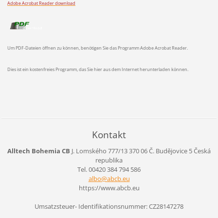
Adobe Acrobat Reader download
Um PDF-Dateien öffnen zu können, benötigen Sie das Programm Adobe Acrobat Reader.
Dies ist ein kostenfreies Programm, das Sie hier aus dem Internet herunterladen können.
Kontakt
Alltech Bohemia CB
J. Lomského 777/13
370 06 Č. Budějovice 5
Česká
republika
Tel. 00420 384 794 586
albo@abc
b.eu
https://www.abcb.eu
Umsatzsteuer- Identifikationsnummer: CZ28147278